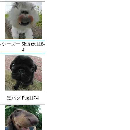
-
シーズー Shih tzu118-
4
黒パグ Pug117-4