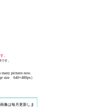
す。
須です。
so many pictures now.
（Image size 640×480px）
画像は毎月更新しま