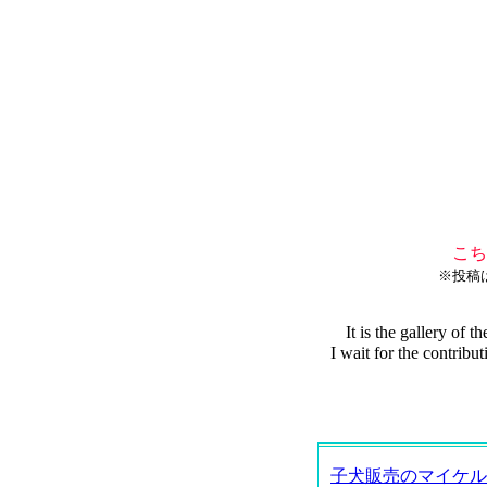
こち
※投稿
It is the gallery of
I wait for the contri
子犬販売のマイケル