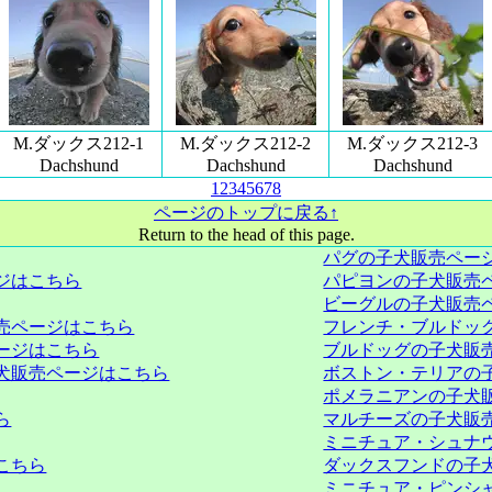
M.ダックス212-1
M.ダックス212-2
M.ダックス212-3
Dachshund
Dachshund
Dachshund
1
2
3
4
5
6
7
8
ページのトップに戻る↑
Return to the head of this page.
パグの子犬販売ペー
ジはこちら
パピヨンの子犬販売
ビーグルの子犬販売
売ページはこちら
フレンチ・ブルドッ
ージはこちら
ブルドッグの子犬販
犬販売ページはこちら
ボストン・テリアの
ポメラニアンの子犬
ら
マルチーズの子犬販
ミニチュア・シュナ
こちら
ダックスフンドの子
ミニチュア・ピンシ