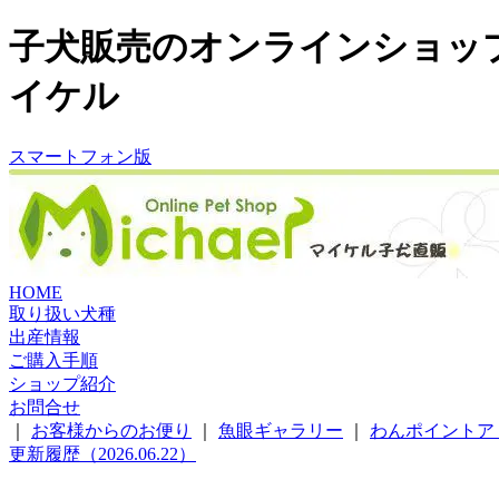
子犬販売のオンラインショッ
イケル
スマートフォン版
HOME
取り扱い犬種
出産情報
ご購入手順
ショップ紹介
お問合せ
｜
お客様からのお便り
｜
魚眼ギャラリー
｜
わんポイントア
更新履歴（2026.06.22）