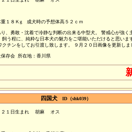
重１８Ｋg
成犬時の予想体高５２ｃｍ
あり、勇敢・沈着で冷静な判断の出来る中型犬。 警戒心が強く
 飼う程に、純粋な日本犬の魅力をご堪能いただけると思います
のワクチンをしてお引渡し致します。
９月２０日画像を更新しま
犬保存会
所在地：香川県
四国犬
ID（shk039）
月２１日生まれ
胡麻
オス