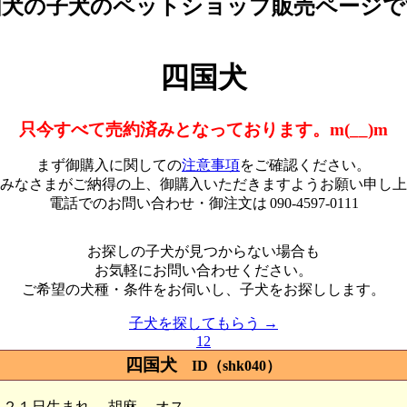
国犬の子犬のペットショップ販売ページで
四国犬
只今すべて売約済みとなっております。m(__)m
まず御購入に関しての
注意事項
をご確認ください。
みなさまがご納得の上、御購入いただきますようお願い申し上
電話でのお問い合わせ・御注文は
090-4597-0111
お探しの子犬が見つからない場合も
お気軽にお問い合わせください。
ご希望の犬種・条件をお伺いし、子犬をお探しします。
子犬を探してもらう →
1
2
四国犬
ID（shk040）
月２１日生まれ
胡麻
オス