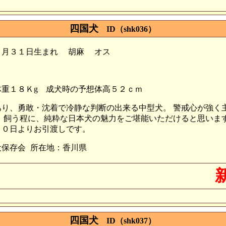
四国犬
ID（shk036）
０月３１日生まれ
胡麻
オス
重１８Ｋg
成犬時の予想体高５２ｃｍ
あり、勇敢・沈着で冷静な判断の出来る中型犬。 警戒心が強く
 飼う程に、純粋な日本犬の魅力をご堪能いただけると思います
２０日よりお引渡しです。
犬保存会
所在地：香川県
四国犬
ID（shk037）