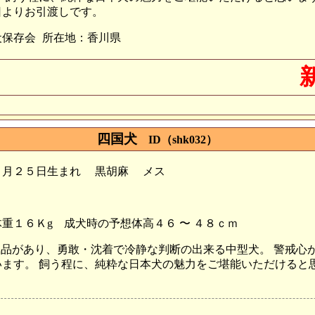
日よりお引渡しです。
犬保存会
所在地：香川県
四国犬
ID（shk032）
０月２５日生まれ
黒胡麻
メス
重１６Ｋg
成犬時の予想体高４６ 〜 ４８ｃｍ
で気品があり、勇敢・沈着で冷静な判断の出来る中型犬。 警戒
ます。 飼う程に、純粋な日本犬の魅力をご堪能いただけると思