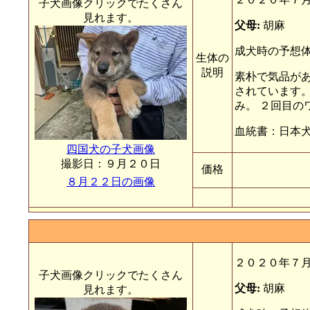
子犬画像クリックでたくさん
見れます。
父母:
胡麻
成犬時の予想体
生体の
説明
素朴で気品が
されています。
み。 ２回目
血統書：日本
四国犬の子犬画像
撮影日：９月２０日
価格
８月２２日の画像
２０２０年７
子犬画像クリックでたくさん
父母:
胡麻
見れます。