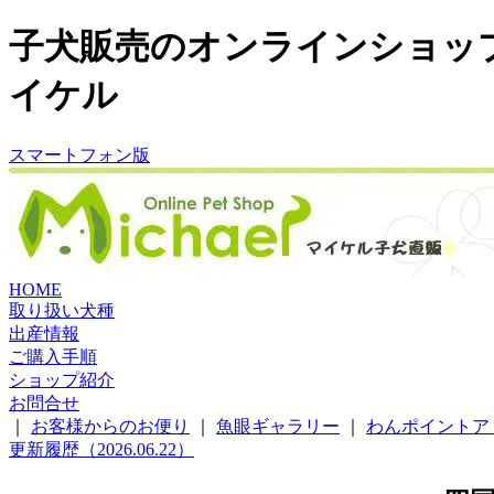
子犬販売のオンラインショッ
イケル
スマートフォン版
HOME
取り扱い犬種
出産情報
ご購入手順
ショップ紹介
お問合せ
｜
お客様からのお便り
｜
魚眼ギャラリー
｜
わんポイントア
更新履歴（2026.06.22）