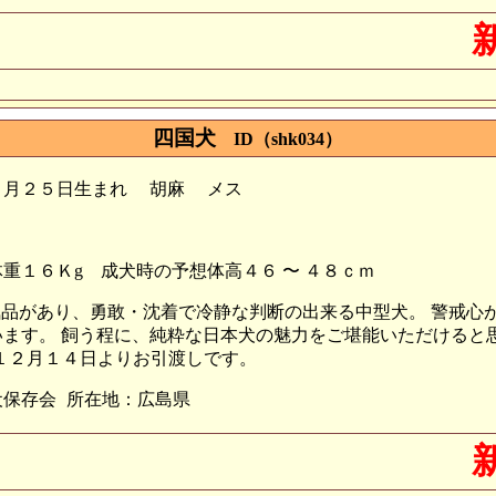
四国犬
ID（shk034）
０月２５日生まれ
胡麻
メス
重１６Ｋg
成犬時の予想体高４６ 〜 ４８ｃｍ
で気品があり、勇敢・沈着で冷静な判断の出来る中型犬。 警戒
ます。 飼う程に、純粋な日本犬の魅力をご堪能いただけると思
１２月１４日よりお引渡しです。
犬保存会
所在地：広島県