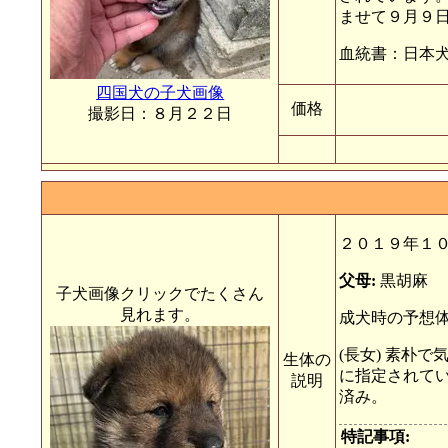
ませて９月９
血統書：日本
四国犬の子犬画像
価格
撮影日：８月２２日
２０１９年１
父母:
黒胡麻
子犬画像クリックでたくさん
見れます。
成犬時の予想体
(長女) 素朴
生体の
に指定されてい
説明
済み。
特記事項: