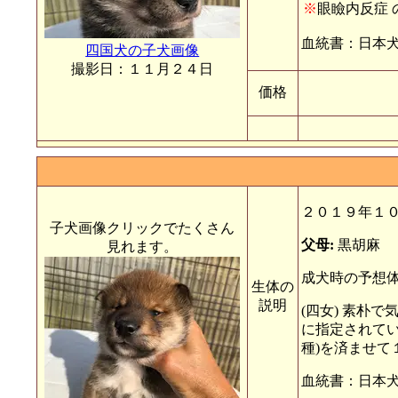
※
眼瞼内反症
血統書：日本
四国犬の子犬画像
撮影日：１１月２４日
価格
２０１９年１
子犬画像クリックでたくさん
父母:
黒胡麻
見れます。
成犬時の予想体
生体の
説明
(四女) 素朴
に指定されてい
種)を済ませて
血統書：日本