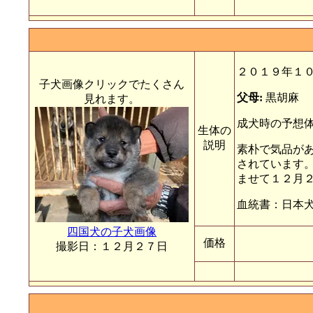
２０１９年１
子犬画像クリックでたくさん
父母:
黒胡麻
見れます。
成犬時の予想体
生体の
説明
素朴で気品が
されています。
ませて１２月
血統書：日本
四国犬の子犬画像
価格
撮影日：１２月２７日