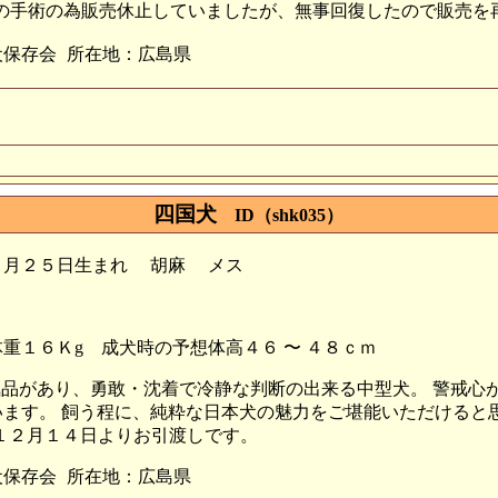
 の手術の為販売休止していましたが、無事回復したので販売を
犬保存会
所在地：広島県
四国犬
ID（shk035）
０月２５日生まれ
胡麻
メス
重１６Ｋg
成犬時の予想体高４６ 〜 ４８ｃｍ
で気品があり、勇敢・沈着で冷静な判断の出来る中型犬。 警戒
ます。 飼う程に、純粋な日本犬の魅力をご堪能いただけると思
１２月１４日よりお引渡しです。
犬保存会
所在地：広島県