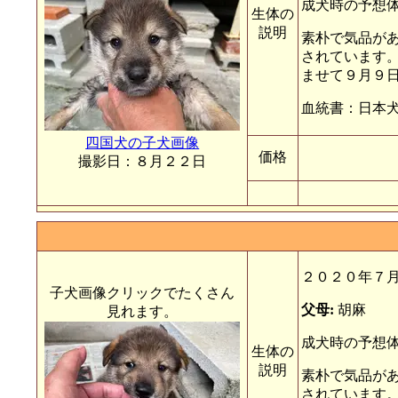
成犬時の予想体
生体の
説明
素朴で気品が
されています。
ませて９月９
血統書：日本
四国犬の子犬画像
価格
撮影日：８月２２日
２０２０年７
子犬画像クリックでたくさん
父母:
胡麻
見れます。
成犬時の予想体
生体の
説明
素朴で気品が
されています。