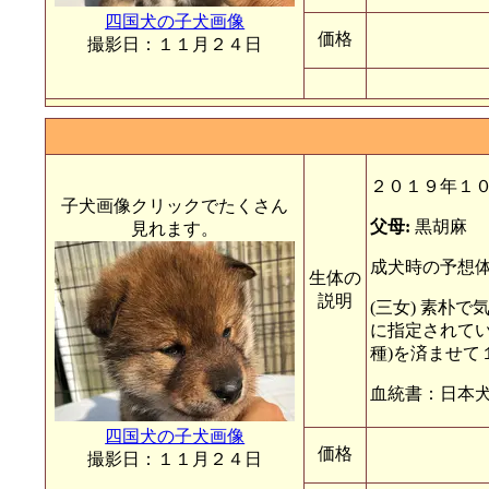
四国犬の子犬画像
価格
撮影日：１１月２４日
２０１９年１
子犬画像クリックでたくさん
父母:
黒胡麻
見れます。
成犬時の予想体
生体の
説明
(三女) 素朴
に指定されてい
種)を済ませて
血統書：日本
四国犬の子犬画像
価格
撮影日：１１月２４日