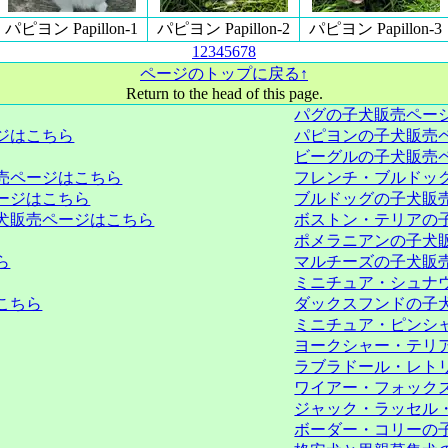
パピヨン Papillon-1
パピヨン Papillon-2
パピヨン Papillon-3
1
2
3
4
5
6
7
8
ページのトップに戻る↑
Return to the head of this page.
パグの子犬販売ペー
ジはこちら
パピヨンの子犬販売
ビーグルの子犬販売
売ページはこちら
フレンチ・ブルドッ
ージはこちら
ブルドッグの子犬販
犬販売ページはこちら
ボストン・テリアの
ポメラニアンの子犬
ら
マルチーズの子犬販
ミニチュア・シュナ
こちら
ダックスフンドの子
ミニチュア・ピンシ
ヨークシャー・テリ
ラブラドール・レト
ワイアー・フォック
ジャック・ラッセル
ボーダー・コリーの