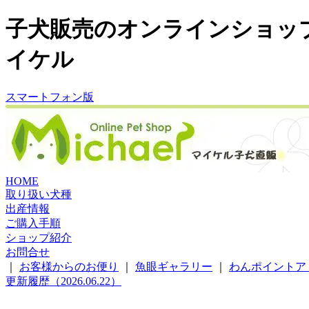
子犬販売のオンラインショッ
イケル
スマートフォン版
HOME
取り扱い犬種
出産情報
ご購入手順
ショップ紹介
お問合せ
｜
お客様からのお便り
｜
魚眼ギャラリー
｜
わんポイントア
更新履歴（2026.06.22）