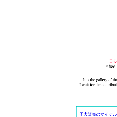
こち
※投稿
It is the gallery of
I wait for the contri
子犬販売のマイケル