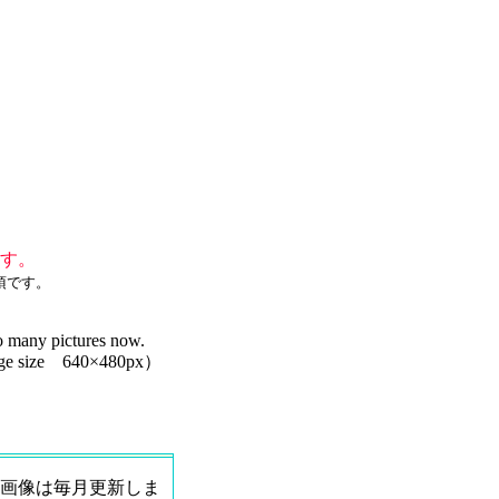
す。
須です。
so many pictures now.
（Image size 640×480px）
画像は毎月更新しま