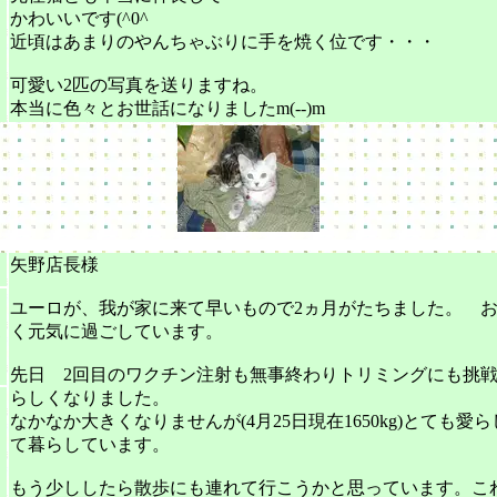
かわいいです(^0^
近頃はあまりのやんちゃぶりに手を焼く位です・・・
可愛い2匹の写真を送りますね。
本当に色々とお世話になりましたm(--)m
矢野店長様
ユーロが、我が家に来て早いもので2ヵ月がたちました。 
く元気に過ごしています。
ゃ
先日 2回目のワクチン注射も無事終わりトリミングにも挑
らしくなりました。
ュ
なかなか大きくなりませんが(4月25日現在1650kg)とても
ュ
て暮らしています。
ス
もう少ししたら散歩にも連れて行こうかと思っています。こ