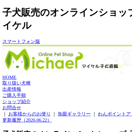
子犬販売のオンラインショッ
イケル
スマートフォン版
HOME
取り扱い犬種
出産情報
ご購入手順
ショップ紹介
お問合せ
｜
お客様からのお便り
｜
魚眼ギャラリー
｜
わんポイントア
更新履歴（2026.06.22）