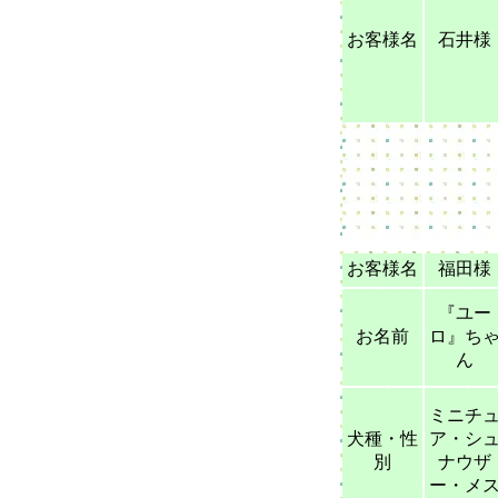
お客様名
石井様
お客様名
福田様
『ユー
お名前
ロ』ち
ん
ミニチ
犬種・性
ア・シ
別
ナウザ
ー・メ