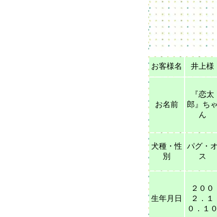
お客様名
井上様
『恋太
お名前
郎』ち
ん
犬種・性
パグ・
別
ス
２００
生年月日
２．１
０．１