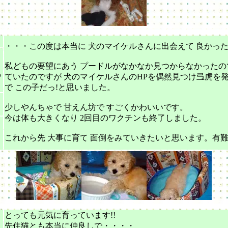
・・・この度は本当に 犬のマイケルさんに出会えて 良かっ
私どもの要望にあう プードルがなかなか見つからなかったの
ゃ
ていたのですが 犬のマイケルさんのHPを偶然見つけ弖虎を
で この子だっ!と思いました。
少しやんちゃで 甘えん坊で すごくかわいいです。
ス
今は体も大きくなり 2回目のワクチンも終了しました。
これから先 大事に育て 面倒をみていきたいと思います。有
６
とっても元気に育っています!!
先住猫とも本当に仲良しで・・・・