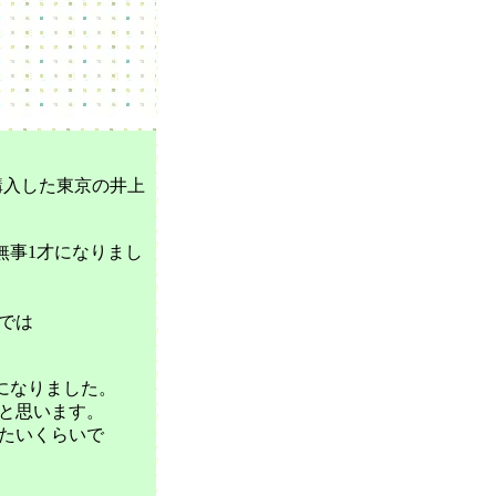
購入した東京の井上
無事1才になりまし
では
になりました。
と思います。
たいくらいで