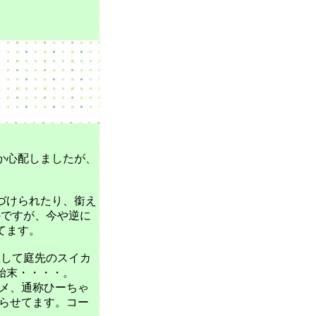
、
か心配しましたが、
づけられたり、銜え
のですが、今や逆に
てます。
匹して庭先のスイカ
始末・・・・。
メ、通称ひーちゃ
らせてます。コー