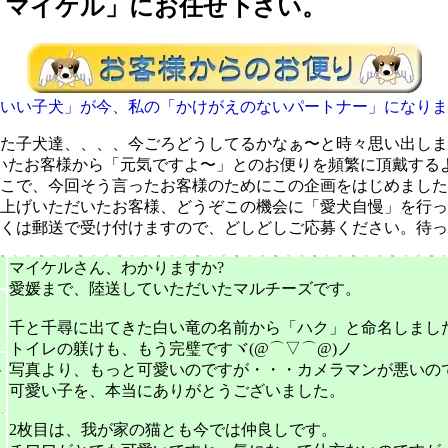
「マイケル」にお任せ下さい。
いい子犬」が今、私の「かけがえのないパートナー」になりま
た子犬達、、、、今ごろどうしてるかなぁ〜と時々思い出しま
いたお客様から「元気ですよ〜」とのお便りを頻繁に頂戴する
こで、今回そう言ったお客様のためにこの企画をはじめました
上げいただいたお客様、どうぞこの機会に「愛犬自慢」を行っ
くは郵送で受け付けますので、どしどしご応募ください。待っ
マイケルさん、わかりますか?
愛媛まで、陸送していただいたマルチーズです。
』
千と千尋に出てきた白い竜の名前から「ハク」と命名しまし
トイレの躾けも、もう完璧ですヾ(@⌒▽⌒@)ノ
写真より、もっと可愛いのですが・・・カメラマンが悪いので^
ー
可愛い子を、本当にありがとうございました。
ス
2枚目は、我が家の猫とも今では仲良しです。