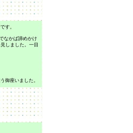
たです。
でなかば諦めかけ
発見しました。一目
難う御座いました。