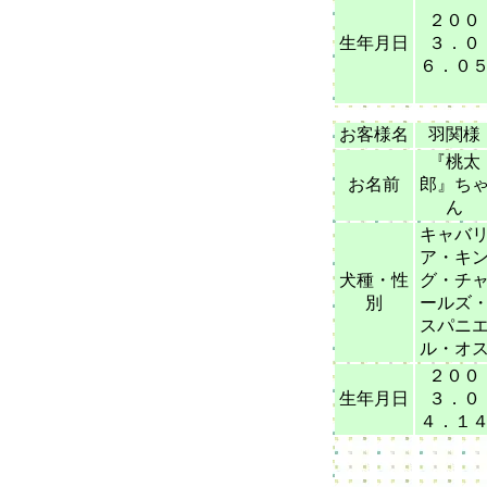
２００
生年月日
３．０
６．０
お客様名
羽関様
『桃太
お名前
郎』ち
ん
キャバ
ア・キ
犬種・性
グ・チ
別
ールズ
スパニ
ル・オ
２００
生年月日
３．０
４．１