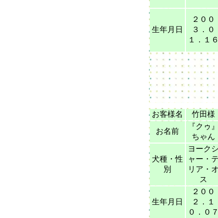
２００
生年月日
３．０
１．１
お客様名
竹田様
『クゥ
お名前
ちゃん
ヨーク
犬種・性
ャー・
別
リア・
ス
２００
生年月日
２．１
０．０