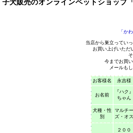
子犬販売のオンラインペットショップ
「かわ
当店から巣立っていっ
お買い上げいただ
そ
今までお買い
メールもし
お客様名
永吉様
『ハク
お名前
ちゃん
犬種・性
マルチ
別
ズ・オ
２００