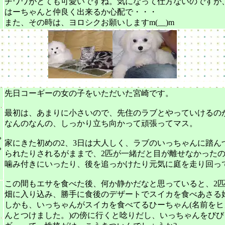
チワワがとても可愛いですね。気になって仕方ないのですが
はーちゃんと仲良く出来るか心配で・・・
０
また、その時は、ヨロシクお願いしますm(__)m
先日コーギーの女の子をいただいた宮崎です。
最初は、あまりに小さいので、先住のラブとやっていけるの
なんのなんの、しっかり立ち向かって頑張ってマス。
ゃ
家にきた初めの2、3日は大人しく、ラブのいっちゃんに踏ん
ゃ
られたりされるがままで、2匹が一緒だと目が離せなかった
噛み付きにいったり、後を追っかけたり元気に庭を走り回っ
この間もエサを食べた後、何か静かだなと思っていると、2
・
畑に入り込み、勝手に食後のデザートでスイカを食べあさる
しかも、いっちゃんがスイカを食べてるひーちゃん(名前をヒ
んとつけました。)の傍に行くと唸りだし、いっちゃんをびび