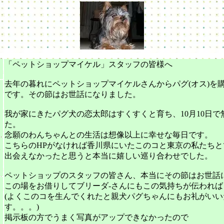
「ペットショップマイケル」スタッフの皆様へ
去年の暮れにペットショップマイケルさんからパグ(オス)を
です。その節はお世話になりました。
ゃ
我が家にきたパグ犬の恋太郎はすくすくと育ち、10月10日で
た。
念願のわんちゃんとの生活は想像以上に幸せな毎日です。
こちらのHPがなければ香川県にいたこのコと東京の私たちと
オ
出会えなかったと思うと本当に嬉しい巡り合わせでした。
ペットショップのスタッフの皆さん、本当にその節はお世話
この場をお借りしてブリーダ-さんにもこの気持ちが伝われば
(よくこのコを生んでくれたと親犬パグちゃんにもお礼がいい
す。。。)
０
掲示板の方でうまく写真がアップできなかったので