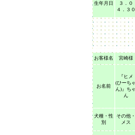
生年月日
３．０
４．３
お客様名
宮崎様
『ヒメ
(ひーち
お名前
ん)』ち
ん
犬種・性
その他
別
メス