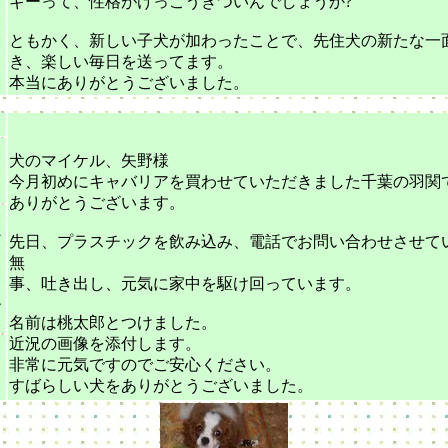
ギーって、性格がけっこうきついんでしょうか?
ともかく、新しい子犬が加わったことで、先住犬の新たな一
５
き、楽しい毎日を送ってます。
本当にありがとうございました。
犬のマイケル、矢野様
ゃ
今月初めにキャバリアを買わせていただきました千葉の羽関
ありがとうございます。
リ
ン
先日、プラスチックを飲み込み、電話でお問い合わせさせて
ャ
無
・
事、吐き出し、元気に家中を駆け回っています。
エ
ス
名前は桃太郎とつけました。
近況の画像を添付します。
非常に元気ですのでご安心ください。
すばらしい犬をありがとうございました。
４