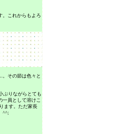
す。これからもよろ
…。その節は色々と
は小ぶりながらとても
の一員として溶けこ
ります。ただ家長
^;