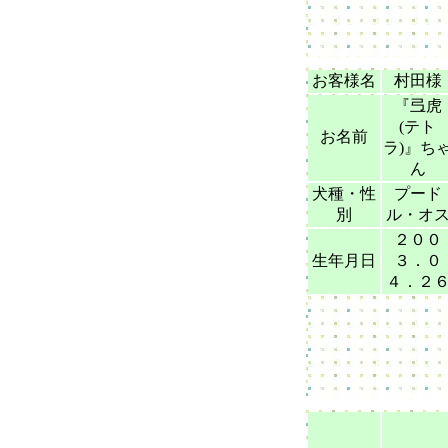
お客様名
村田様
『弖虎
(テト
お名前
ラ)』ち
ん
犬種・性
プード
別
ル・オ
２００
生年月日
３．０
４．２