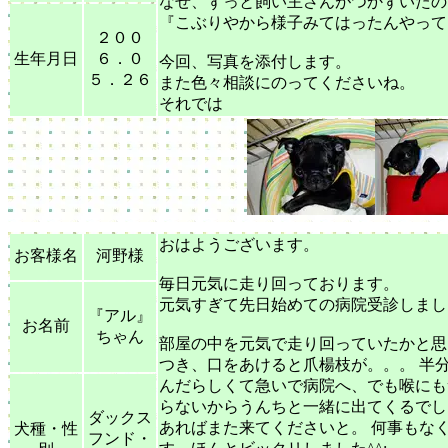
なぜ、ずっと飼い主さんがつかずいたの
『こぶりやから様子みてはったんやって
２００
生年月日
６．０
今回、写真を添付します。
５．２６
また色々相談にのってくださいね。
それでは
おはようございます。
お客様名
河野様
毎日元気に走り回っております。
元気すぎて先日始めての病院受診しました(
『アル』
お名前
ちゃん
部屋の中を元気で走り回っていたかと思
つき、口をあけると爪楊枝が。。。 半
んだらしくて急いで病院へ、でも喉にも
らないからうんちと一緒に出てくるでし
ダックス
あればまた来てくださいと。 何事もな
犬種・性
フンド・