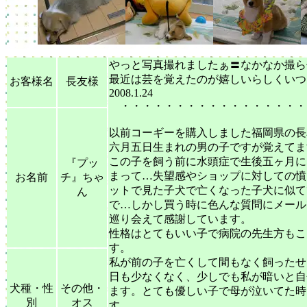
やっと写真撮れましたぁ〓なかなか撮ら
最近は芸を覚えたのが嬉しいらしくいつも
お客様名
長友様
2008.1.24
・・・・・・・・・・・・・・・・・
以前コーギーを購入しました福岡県の長
六月五日生まれの男の子ですが覚えてま
この子を飼う前に水頭症で生後五ヶ月に
『プッ
まって…失望感やショップに対しての憤
お名前
チ』ちゃ
ットで見た子犬で亡くなった子犬に似て
ん
で…しかし買う時に色んな質問にメール
巡り会えて感謝しています。
性格はとてもいい子で病院の先生方もこ
す。
私が前の子を亡くして間もなく飼ったせ
日も少なくなく、少しでも私が暗いと自
犬種・性
その他・
ます。とても優しい子で母が泣いてた時
別
オス
す。