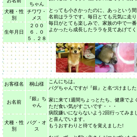
お名前
ちゃん
とっても小さかったのに、あっという間
犬種・性
チワワ・
名前はララです。毎日とても元気に走り
別
メス
毎日がとても楽しみで、家族の中で一番
２００
よかったら成長したララを見てあげてく
生年月日
６．０
５．２８
こんにちは。
お客様名
桐山様
パグちゃんですが『銀』と名づけました
『銀』ち
家に来て1週間ちょっとたち、健康でよ
お名前
ゃん
ただ食い気がすごいです・・・
病院嫌いにならないよう2回行ってみま
と喜んでいます。
犬種・性
パグ・オ
もうおすわりと待てを覚えました!
別
ス