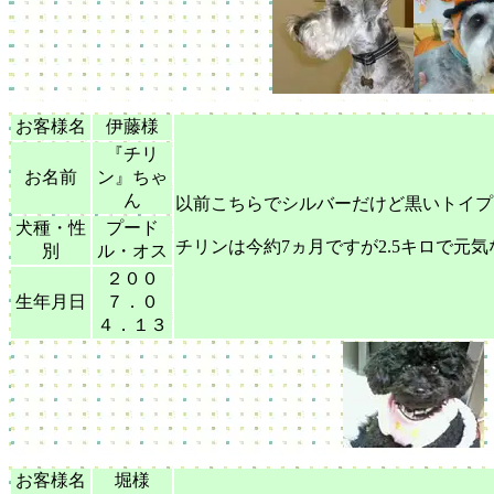
お客様名
伊藤様
『チリ
お名前
ン』ちゃ
ん
以前こちらでシルバーだけど黒いトイプ
犬種・性
プード
チリンは今約7ヵ月ですが2.5キロで元
別
ル・オス
２００
生年月日
７．０
４．１３
お客様名
堀様