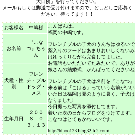
犬自慢」を行ってください。
メールもしくは郵送で受け付けますので、どしどしご応募く
ださい。待ってます！！
こんばんは。
お客様名
中嶋様
福岡の中嶋です。
『こな
フレンチブルの子犬のうんちはゆるいで
お名前
つ』ちゃ
薬入りのフードはあまりおいしくないみ
ん
はゆっくりながら完食してました。
お電話もいただいてたみたいで、ありが
娘さんの結婚式、がんばってくださいね
フレン
犬種・性
チ・ブル
フレンチブルの子犬は名前を『こなつ』
別
ドッグ・
来る前は『こはる』っていう名前がいい
メス
いた日は福岡は夏のように暑く、子犬は
なりました!
今日撮った写真を添付してます。
２００
着いた次の日からブログをつけてます。
生年月日
８．０
こなつはとてもかわいいです。
３．１３
http://hihoo123.blog32.fc2.com/