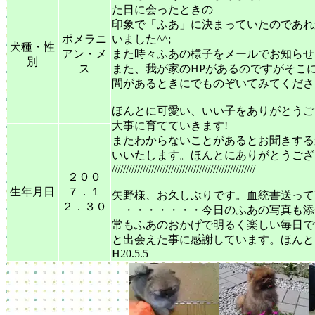
た日に会ったときの
印象で「ふあ」に決まっていたのであれ
ポメラニ
いました^^;
犬種・性
アン・メ
また時々ふあの様子をメールでお知らせ
別
ス
また、我が家のHPがあるのですがそこ
間があるときにでものぞいてみてくださ
ほんとに可愛い、いい子をありがとうござ
大事に育てていきます!
またわからないことがあるとお聞きする
いいたします。ほんとにありがとうございました
///////////////////////////////////////////////////
２００
生年月日
７．１
矢野様、お久しぶりです。血統書送って
２．３０
・・・・・・・今日のふあの写真も添
常もふあのおかげで明るく楽しい毎日で
と出会えた事に感謝しています。ほんとに
H20.5.5