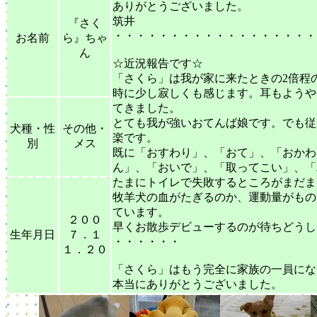
ありがとうございました。
筑井
『さく
・・・・・・・・・・・・・・・・・・
お名前
ら』ちゃ
ん
☆近況報告です☆
「さくら」は我が家に来たときの2倍程
時に少し寂しくも感じます。耳もようや
てきました。
とても我が強いおてんば娘です。でも従
犬種・性
その他・
楽です。
別
メス
既に「おすわり」、「おて」、「おかわ
ん」、「おいで」、「取ってこい」、「
たまにトイレで失敗するところがまだま
牧羊犬の血がたぎるのか、運動量がもの
ています。
２００
早くお散歩デビューするのが待ちどうし
生年月日
７．１
・・・・・・
１．２０
「さくら」はもう完全に家族の一員にな
本当にありがとうございました。