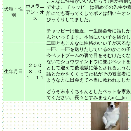
こんなに性格がいいんだろう?何が特別
ポメラニ
ですよ。 チャッピーは初めての先生や
犬種・性
アン・オ
誰にでも寄ってくしでポメは飼い主オン
別
ス
びっくりしてました。
チャッピーは最近、一生懸命母に話しか
んといってます。本当にいい子を紹介し
二回ともこんなに性格のいい子が来るな
一匹、一匹を送りだしているのかこの子
今ペットブームの裏で目をそむけたくな
ないでショウウインドウに並ぶペットを
２００
として迎えて後地獄に落とされるような
生年月日
８．０
話とたかをくくってた私がその被害者に
１．１１
ような方に出会えて本当に救われました
どうぞ末永くちゃんとしたペットを家族
てください。長々とすみませんm(__)