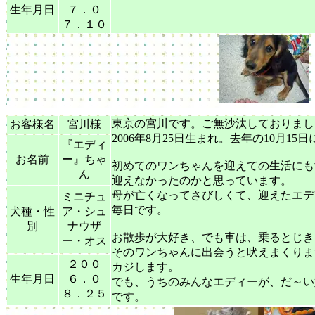
生年月日
７．０
７．１０
東京の宮川です。ご無沙汰しておりまし
お客様名
宮川様
2006年8月25日生まれ。去年の10月1
『エディ
お名前
ー』ちゃ
初めてのワンちゃんを迎えての生活にも
ん
迎えなかったのかと思っています。
母が亡くなってさびしくて、迎えたエデ
ミニチュ
毎日です。
犬種・性
ア・シュ
別
ナウザ
お散歩が大好き、でも車は、乗るとじき
ー・オス
そのワンちゃんに出会うと吠えまくりま
２００
カジします。
生年月日
６．０
でも、うちのみんなエディーが、だ～
８．２５
です。