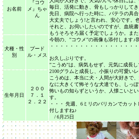
人間が大好きで、天気のいい休日には、
『コウ
毎日、活発に動き、骨もしっかりしてき
お名前
メ』ちゃ
先日、病院へ行った時に、パテラの具合
ん
大丈夫でしょう!と言われ、安心です。
それと、お伺いしたいのですが、血統書
もうそろそろ届く予定でしょうか。また
今朝の、”コウメ”の画像も添付します♪
・・・・・・・・・・・・・・・・・・
犬種・性
プード
別
ル・メス
お久しぶりです。
”こうめ”は、病気もせず、元気に成長
2100グラムと成長し、小振りの可愛い
こうめは、本当に犬・人間が大好きで、
なに大きくて怖そうな犬達でも、しっぽ
２００
怖いもの知らずというか、人懐こいとい
生年月日
７．１
す。
２．２２
・・・ 先週、6ミリのバリカンでカット
付しますね♪
/ 6月25日