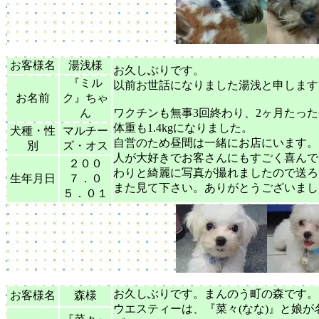
お客様名
湯浅様
お久しぶりです。
『ミル
以前お世話になりました湯浅と申します
お名前
ク』ちゃ
ん
ワクチンも無事3回終わり、2ヶ月たっ
体重も1.4kgになりました。
犬種・性
マルチー
自営のため昼間は一緒にお店にいます。
別
ズ・オス
人が大好きでお客さんにもすごく喜んで
２００
わりと綺麗に写真が撮れましたので送ろ
生年月日
７．０
また見て下さい。ありがとうございまし
５．０１
お久しぶりです。まんのう町の森です。
お客様名
森様
ウエスティーは、『菜々(なな)』と娘