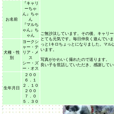
『キャリ
ーちゃ
ん』ちゃ
お名前
ん
『マルち
ゃん』ち
ご無沙汰しています。その後、キャリー
ゃん
とても元気です。毎日仲良く遊んでいま
ヨークシ
っと1キロちょっとになりました。マル
ャー・テ
います。
犬種・性
リア・メ
別
ス
写真がかわいく撮れたので送ります。
シー・ズ
良い子を世話していただき、感謝してい
ー・オス
２００
６．１
２．１０
生年月日
２００
７．０
５．３０