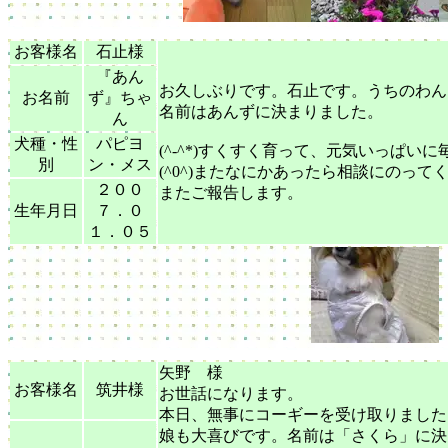
お客様名
石止様
『あん
お久しぶりです。石止です。うちのわん
お名前
ず』ちゃ
名前はあんずに決まりました。
ん
犬種・性
パピヨ
(^-^*)すくすく育って、元気いっぱい
別
ン・メス
(^0^)またなにかあったら相談にのって
２００
またご報告します。
生年月日
７．０
１．０５
矢野 様
お客様名
筑井様
お世話になります。
本日、無事にコーギーを受け取りました
娘も大喜びです。名前は「さくら」に決