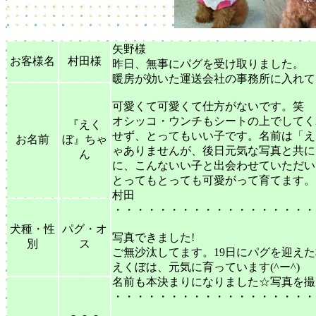
矢野様
お客様名
村田様
昨日、無事にパグを受け取りました。
暖房が効いた運送会社の事務所に入れて
可愛くて可愛くて仕方がないです。笑
オシッコ・ウンチもシートの上でしてく
『えく
せず、とってもいい子です。名前は「え
お名前
ぼ』ちゃ
ゃありませんが、後日元気な写真と共に
ん
に、こんないい子と出会わせていただい
とってもとっても可愛がって育てます。
村田
・・・・・・・・・・・・・・・・・・
犬種・性
パグ・オ
写真できました!
別
ス
ご無沙汰してます。19日にパグを迎え
えくぼは、元気に育っています(^ー^)
名前も本決まりになりました☆写真を撮
・・・・・・・・・・・・・・・・・・