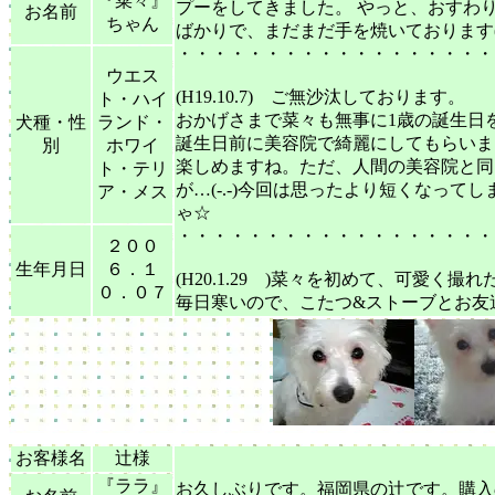
『菜々』
プーをしてきました。 やっと、おすわ
お名前
ちゃん
ばかりで、まだまだ手を焼いております(^_
・・・・・・・・・・・・・・・・・・
ウエス
(H19.10.7) ご無沙汰しております。
ト・ハイ
おかげさまで菜々も無事に1歳の誕生日
犬種・性
ランド・
誕生日前に美容院で綺麗にしてもらいま
別
ホワイ
楽しめますね。ただ、人間の美容院と同
ト・テリ
が…(-.-)今回は思ったより短くなっ
ア・メス
ゃ☆
・・・・・・・・・・・・・・・・・・
２００
生年月日
６．１
(H20.1.29 )菜々を初めて、可愛く
０．０７
毎日寒いので、こたつ&ストーブとお友
お客様名
辻様
『ララ』
お久しぶりです。福岡県の辻です。購入