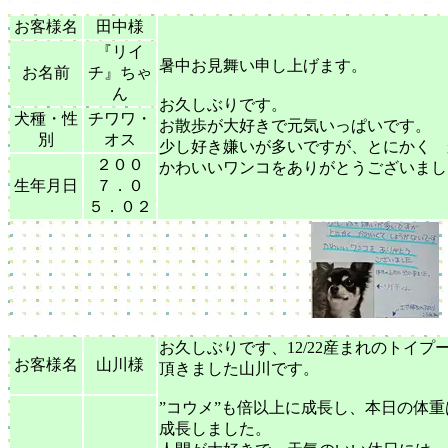
お客様名
田中様
『リイ
暑中お見舞い申し上げます。
お名前
チ』ちゃ
ん
お久しぶりです。
犬種・性
チワワ・
お散歩が大好きで元気いっぱいです。
別
オス
少し好き嫌いが多いですが、とにかく 
２００
かわいいワンコをありがとうございまし
生年月日
７．０
５．０２
お久しぶりです、12/22産まれのトイプ
お客様名
山川様
頂きました山川です。
”コウメ”も倍以上に成長し、本日の体重は
成長しました。