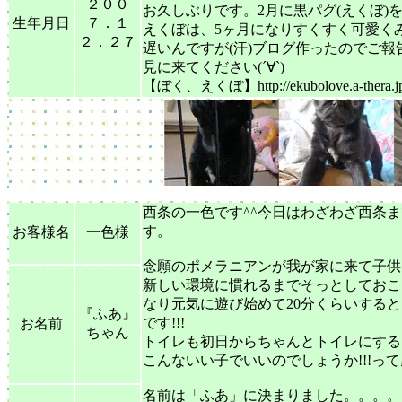
２００
お久しぶりです。2月に黒パグ(えくぼ)
生年月日
７．１
えくぼは、5ヶ月になりすくすく可愛く
２．２７
遅いんですが(汗)ブログ作ったのでご報
見に来てください(´∀`)
【ぼく、えくぼ】http://ekubolove.a-thera.jp
西条の一色です^^今日はわざわざ西条
す。
お客様名
一色様
念願のポメラニアンが我が家に来て子供
新しい環境に慣れるまでそっとしておこ
なり元気に遊び始めて20分くらいする
『ふあ』
です!!!
お名前
ちゃん
トイレも初日からちゃんとトイレにする
こんないい子でいいのでしょうか!!!って
名前は「ふあ」に決まりました。。。。