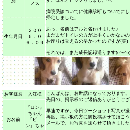
す。ほんとビックリしました^^;
別
メス
病院受診ついでに健康診断もついでにし
帰宅しました。
あっ。名前はアルと名付けました♪
２００
まだまだトイレの方が上手くいかないの
生年月日
６．０
お座りは覚えるの早かったのですが(笑)
６．０９
それでは、また成長記録送ります(o^v^o
こんばんは、お世話になっております。
お客様名
入江様
先日の、掲示板のご返信ありがとうござ
『ロン』
早速ですが、今日ツーショット写真が撮
ちゃん
再度、掲示板の方に御投稿させて頂こう
お名前
『ビュ
メールで、お写真を送らせて頂きました。m
ン』ちゃ