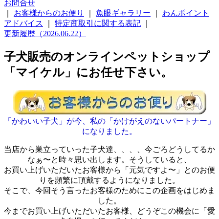
お問合せ
｜
お客様からのお便り
｜
魚眼ギャラリー
｜
わんポイント
アドバイス
｜
特定商取引に関する表記
｜
更新履歴（2026.06.22）
子犬販売のオンラインペットショップ
「マイケル」にお任せ下さい。
「かわいい子犬」が今、私の「かけがえのないパートナー」
になりました。
当店から巣立っていった子犬達、、、、今ごろどうしてるか
なぁ〜と時々思い出します。そうしていると、
お買い上げいただいたお客様から「元気ですよ〜」とのお便
りを頻繁に頂戴するようになりました。
そこで、今回そう言ったお客様のためにこの企画をはじめま
した。
今までお買い上げいただいたお客様、どうぞこの機会に「愛