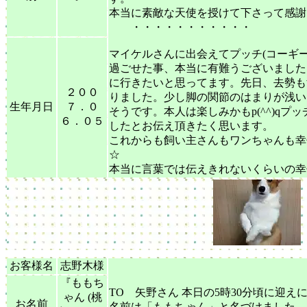
本当に素敵な天使を授けて下さって感謝
・・・・・・・・・・・
マイケルさんに出会えてプッチ(コーギ
過ごせた事、本当に有難うございました
に行きたいと思ってます。先日、去勢もす
２００
りました。少し脚の関節のはまりが浅い
生年月日
７．０
そうです。本人は楽しみかもp(^^)q
６．０５
したとお伝え頂きたく思います。
これからも飼い主さんもワンちゃんも幸
☆
本当に言葉では伝えきれないくらいの幸せ
お客様名
志野木様
『ももち
TO 矢野さん 本日の5時30分頃に迎え
ゃん (桃
お名前
名前は「ももちゃん」と名づけました。