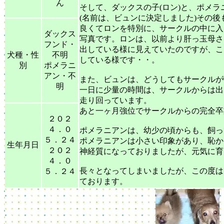
ん
そして、ダックスの子(ロン)と、ポメラ
(名前は、ビュンに決定しました)その後
良くてロンを特別に、サークルの中に入
ダックス
写真です。ロンは、以前より肝っ玉母さ
フンド・
出している様に見えていたのですが、こ
犬種・性
不明
している様です・・。
別
ポメラニ
アン・不
また、ビュンは、どうしてもサークルが
明
一日に少量の時間は、サークルからは出
走り回っています。
あと一ヶ月強位でサークルからの完全卒
２０２
４．０
ポメラニアンは、幼少の頃からも、飼っ
５．２４
ポメラニアンは小さい印象があり、恥か
生年月日
２０２
神経質になっておりましたが、元気に育
４．０
長々となってしまいましたが、この度は
５．２４
ております。