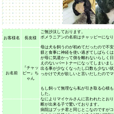
ご無沙汰しております。
ポメラニアンの名前はチャッピーになり
お客様名
長友様
母は犬を飼うのが初めてだったので不安
躾と食事に神経を使い過ぎてしばらくは
が母に気遣かって側を離れないらしく日
えのないパートナーになってしまいました
『チャッ
出る事が少なくなったし口数も少ない状
お名前
ピー』ち
っかけで犬が欲しいと言いだしたのでマ
ゃん
もし飼って無理なら私が引き取る心積も
した。
なによりマイケルさんに言われたとおり
断が出来る子で驚いております。
病院はプッチ君と同じとこなのですがコ