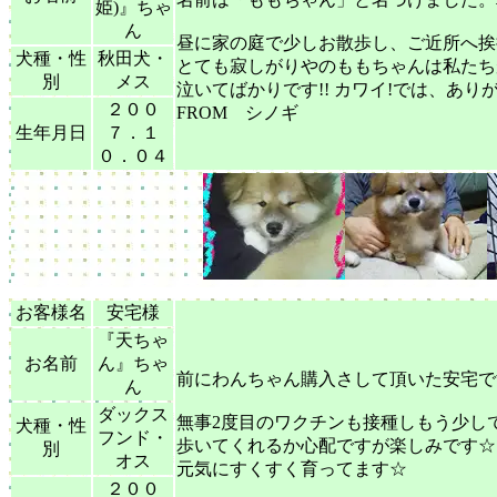
姫)』ちゃ
ん
昼に家の庭で少しお散歩し、ご近所へ挨
犬種・性
秋田犬・
とても寂しがりやのももちゃんは私たち
別
メス
泣いてばかりです!! カワイ!では、あ
２００
FROM シノギ
生年月日
７．１
０．０４
お客様名
安宅様
『天ちゃ
お名前
ん』ちゃ
前にわんちゃん購入さして頂いた安宅で
ん
ダックス
無事2度目のワクチンも接種しもう少し
犬種・性
フンド・
歩いてくれるか心配ですが楽しみです☆
別
オス
元気にすくすく育ってます☆
２００