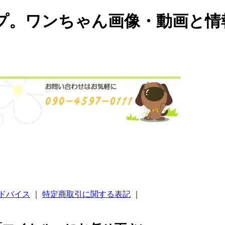
プ。ワンちゃん画像・動画と情
ドバイス
｜
特定商取引に関する表記
｜