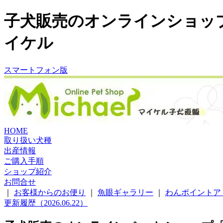
子犬販売のオンラインショッ
イケル
スマートフォン版
HOME
取り扱い犬種
出産情報
ご購入手順
ショップ紹介
お問合せ
｜
お客様からのお便り
｜
魚眼ギャラリー
｜
わんポイントア
更新履歴（2026.06.22）