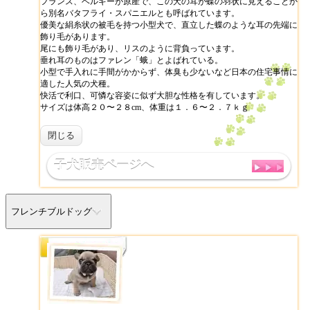
フランス、ベルギーが原産で、この犬の耳が蝶の羽状に見えることか
ら別名バタフライ・スパニエルとも呼ばれています。
優美な絹糸状の被毛を持つ小型犬で、直立した蝶のような耳の先端に
飾り毛があります。
尾にも飾り毛があり、リスのように背負っています。
垂れ耳のものはファレン「蛾」とよばれている。
小型で手入れに手間がかからず、体臭も少ないなど日本の住宅事情に
適した人気の犬種。
快活で利口、可憐な容姿に似ず大胆な性格を有しています。
サイズは体高２０〜２８cm、体重は１．６〜２．７ｋｇ
閉じる
子犬販売ページへ
フレンチブルドッグ