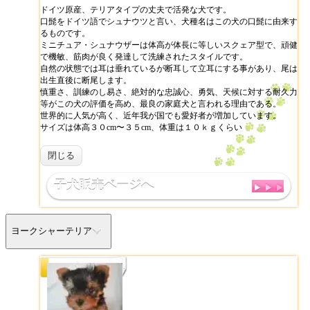
ドイツ原産、テリアタイプの丈夫で活発な犬です。
口髭をドイツ語でシュナウツと言い、犬種名はこの犬の口髭に由来す
るものです。
ミニチュア・シュナウザーは体高が体長に等しいスクェア型で、頑健
で機敏、筋肉が良く発達して洗練されたスタイルです。
自然の状態では耳は垂れているが断耳して立耳にする事があり、尾は
出生直後に断尾します。
慎重さ、訓練のし易さ、絶対的な忠誠心、勇気、天候に対する耐久力
等がこの犬の評価を高め、最良の家庭犬と言われる理由である。
世界的に人気が高く、近年我が国でも愛好者が増加しています。
サイズは体高３０cm〜３５cm、体重は１０ｋｇくらい
閉じる
子犬販売ページへ
ヨークシャーテリア