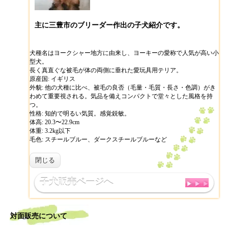
主に三豊市のブリーダー作出の子犬紹介です。
犬種名はヨークシャー地方に由来し、ヨーキーの愛称で人気が高い小
型犬。
長く真直ぐな被毛が体の両側に垂れた愛玩具用テリア。
原産国: イギリス
外貌: 他の犬種に比べ、被毛の良否（毛量・毛質・長さ・色調）がき
わめて重要視される。気品を備えコンパクトで堂々とした風格を持
つ。
性格: 知的で明るい気質。感覚鋭敏。
体高: 20.3〜22.9cm
体重: 3.2kg以下
毛色: スチールブルー、ダークスチールブルーなど
閉じる
子犬販売ページへ
対面販売について