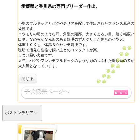
愛媛県と香川県の専門ブリーダー作出。
小型のブルドッグとパグやテリアを配して作出されたフランス原産の
犬種です。
コウモリの羽のような耳、角型の頭部、大きくまるい目、短く幅広い
口吻、なめらかな光沢のある短毛のずんぐりした体形の小型犬。
体重１０Ｋｇ、体高３０センチ前後です。
聡明で活発な性格で飼い主とのコンタクトが楽。
しつけ易い犬種です。
近年、パグやフレンチブルドッグのような顔のつぶれた癒し系の犬が
大人気となっています。
閉じる
子犬販売ページへ
ボストンテリア