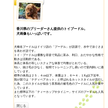
香川県のブリーダーさん提供のトイプードル。
犬画像もいっぱいです。
犬種名プードルはドイツ語の「プーデル」が語源で、水中で泳ぐさま
を表わす語です。
トイ・プードルは優雅な容姿で気品に富み、利口、おだやかな性格で
動きは活動的である。
体高と体長の等しいスクェアな体形で均整がとれている。
匂い、抜け毛が少なく、聡明でトレーニングし易いので室内飼いに適
しています。
標準の体高は２５．４cm以下、体重は３．６〜４．１Kg以下近年、
我が国では「テディベアカット」と呼ばれるカットスタイルが流行し
た為、このスタイルが似合う茶系統の被毛色のプードルに人気が集中
しています。
また標準以下の「ティーカップやタイニー」サイズのプードルも人気
となっています。
閉じる