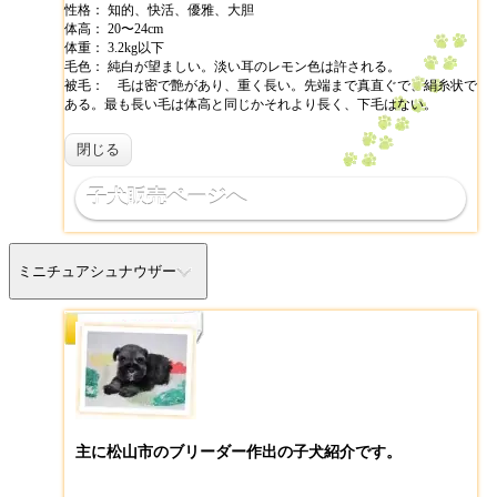
性格： 知的、快活、優雅、大胆
体高： 20〜24cm
体重： 3.2kg以下
毛色： 純白が望ましい。淡い耳のレモン色は許される。
被毛： 毛は密で艶があり、重く長い。先端まで真直ぐで、絹糸状で
ある。最も長い毛は体高と同じかそれより長く、下毛はない。
閉じる
子犬販売ページへ
ミニチュアシュナウザー
主に松山市のブリーダー作出の子犬紹介です。