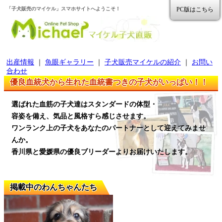
「子犬販売のマイケル」スマホサイトへようこそ！
PC版はこちら
出産情報
｜
魚眼ギャラリー
｜
子犬販売マイケルの紹介
｜
お問い
合わせ
優良血統犬から生れた血統書つきの子犬がいっぱい！！
選ばれた血筋の子犬達はスタンダードの体型・
容姿を備え、気品と風格すら感じさせます。
ワンランク上の子犬をあなたのパートナーとして迎えてみませ
んか。
香川県と愛媛県の優良ブリーダーよりお届けいたします。
掲載中のわんちゃんたち