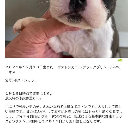
２０２１年１２月１３日生まれ
ボストンカラー(ブラックブリンドル&W)
オス
父母:
ボストンカラー
１月１９日時点で体重は１Ｋg
成犬時の予想体重６Ｋg
小ぶりで可愛い男の子。きれいな柄で上質なボストンです。大人しくて優し
い性格です。 まだぼんやりしてますがお渡しの頃にはもっと可愛くなるでし
ょう。 バイアイ(右目がブルー)なので格安。 獣医による基本的な健康チェッ
クとワクチン(５種)をして２月１１日よりお引渡しとなります。