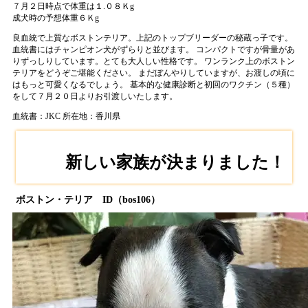
７月２日時点で体重は１.０８Ｋg
成犬時の予想体重６Ｋg
良血統で上質なボストンテリア。上記のトップブリーダーの秘蔵っ子です。
血統書にはチャンピオン犬がずらりと並びます。 コンパクトですが骨量があ
りずっしりしています。とても大人しい性格です。 ワンランク上のボストン
テリアをどうぞご堪能ください。 まだぼんやりしていますが、お渡しの頃に
はもっと可愛くなるでしょう。 基本的な健康診断と初回のワクチン（５種）
をして７月２０日よりお引渡しいたします。
血統書：JKC
所在地：香川県
新しい家族が決まりました！
ボストン・テリア ID（bos106）