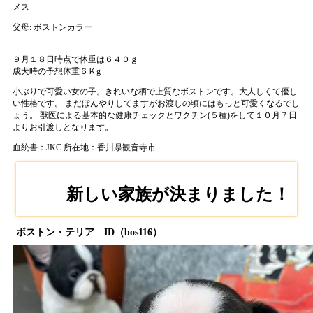
メス
父母:
ボストンカラー
９月１８日時点で体重は６４０ｇ
成犬時の予想体重６Ｋg
小ぶりで可愛い女の子。きれいな柄で上質なボストンです。大人しくて優し
い性格です。 まだぼんやりしてますがお渡しの頃にはもっと可愛くなるでし
ょう。 獣医による基本的な健康チェックとワクチン(５種)をして１０月７日
よりお引渡しとなります。
血統書：JKC
所在地：香川県観音寺市
新しい家族が決まりました！
ボストン・テリア ID（bos116）