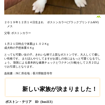
２０１９年１２月１４日生まれ
ボストンカラー(ブラックブリンドル&W)
メス
父母:
ボストンカラー
１月２１日時点で体重は１.０２Ｋg
成犬時の予想体重６Ｋg
とっても可愛い女の子。きれいな柄で上質なボストンです。大人しくて優し
い性格です。 まだぼんやりしてますがお渡しの頃にはもっと可愛くなるでし
ょう。 獣医による基本的な健康チェックとワクチン(５種)をして２月２日よ
りお引渡しとなります。
血統書：JKC
所在地：香川県観音寺市
新しい家族が決まりました！
ボストン・テリア ID（bos113）