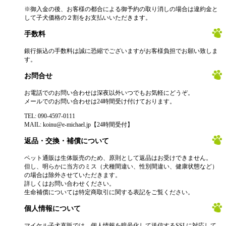
※御入金の後、お客様の都合による御予約の取り消しの場合は違約金と
して子犬価格の２割をお支払いいただきます。
手数料
銀行振込の手数料は誠に恐縮でございますがお客様負担でお願い致しま
す。
お問合せ
お電話でのお問い合わせは深夜以外いつでもお気軽にどうぞ。
メールでのお問い合わせは24時間受け付けております。
TEL: 090-4597-0111
MAIL: koinu@e-michael.jp【24時間受付】
返品・交換・補償について
ペット通販は生体販売のため、原則として返品はお受けできません。
但し、明らかに当方のミス（犬種間違い、性別間違い、健康状態など）
の場合は除外させていただきます。
詳しくはお問い合わせください。
生命補償については特定商取引に関する表記をご覧ください。
個人情報について
マイケル子犬直販では、個人情報を暗号化して送信するSSLに対応して