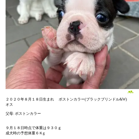
２０２０年８月１８日生まれ
ボストンカラー(ブラックブリンドル&W)
オス
父母:
ボストンカラー
９月１８日時点で体重は９３０ｇ
成犬時の予想体重６Ｋg