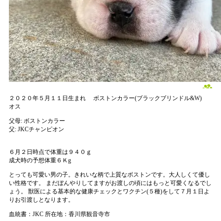
２０２０年５月１１日生まれ
ボストンカラー(ブラックブリンドル&W)
オス
父母:
ボストンカラー
父:
JKCチャンピオン
６月２日時点で体重は９４０ｇ
成犬時の予想体重６Ｋg
とっても可愛い男の子。きれいな柄で上質なボストンです。大人しくて優し
い性格です。 まだぼんやりしてますがお渡しの頃にはもっと可愛くなるでし
ょう。 獣医による基本的な健康チェックとワクチン(５種)をして７月１日よ
りお引渡しとなります。
血統書：JKC
所在地：香川県観音寺市