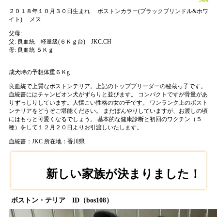
２０１８年１０月３０日生まれ
ボストンカラー(ブラックブリンドル&ホワ
イト)
メス
父母:
父:
良血統 軽量級(６Ｋｇ台) JKC.CH
母:
良血統 ５Ｋｇ
成犬時の予想体重６Ｋg
良血統で上質なボストンテリア。上記のトップブリーダーの秘蔵っ子です。
血統書にはチャンピオン犬がずらりと並びます。 コンパクトですが骨量があ
りずっしりしています。人懐こい性格の女の子です。 ワンランク上のボスト
ンテリアをどうぞご堪能ください。 まだぼんやりしていますが、お渡しの頃
にはもっと可愛くなるでしょう。 基本的な健康診断と初回のワクチン（５
種）をして１２月２０日よりお引渡しいたします。
血統書：JKC
所在地：香川県
新しい家族が決まりました！
ボストン・テリア ID（bos108）