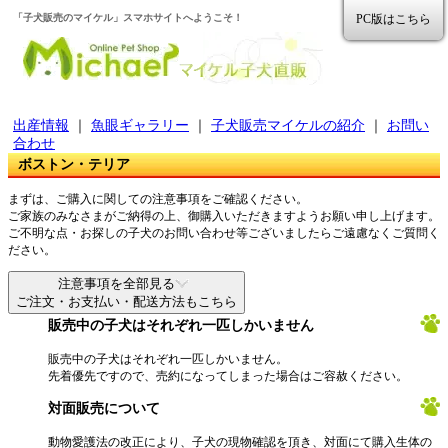
「子犬販売のマイケル」スマホサイトへようこそ！
PC版はこちら
出産情報
｜
魚眼ギャラリー
｜
子犬販売マイケルの紹介
｜
お問い
合わせ
ボストン・テリア
まずは、ご購入に関しての注意事項をご確認ください。
ご家族のみなさまがご納得の上、御購入いただきますようお願い申し上げます。
ご不明な点・お探しの子犬のお問い合わせ等ございましたらご遠慮なくご質問く
ださい。
注意事項を全部見る
ご注文・お支払い・配送方法もこちら
販売中の子犬はそれぞれ一匹しかいません
販売中の子犬はそれぞれ一匹しかいません。
先着優先ですので、売約になってしまった場合はご容赦ください。
対面販売について
動物愛護法の改正により、子犬の現物確認を頂き、対面にて購入生体の