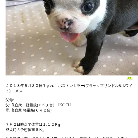
２０１８年５月３０日生まれ
ボストンカラー(ブラックブリンドル&ホワイ
ト)
メス
父母:
父:
良血統 軽量級(６Ｋｇ台) JKC.CH
母:
良血統 軽量級(６Ｋｇ台)
７月２日時点で体重は１.１２Ｋg
成犬時の予想体重６Ｋg