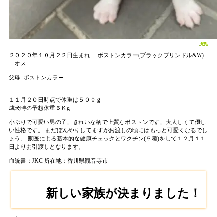
２０２０年１０月２２日生まれ
ボストンカラー(ブラックブリンドル&W)
オス
父母:
ボストンカラー
１１月２０日時点で体重は５００ｇ
成犬時の予想体重５Ｋg
小ぶりで可愛い男の子。きれいな柄で上質なボストンです。大人しくて優し
い性格です。 まだぼんやりしてますがお渡しの頃にはもっと可愛くなるでし
ょう。 獣医による基本的な健康チェックとワクチン(５種)をして１２月１１
日よりお引渡しとなります。
血統書：JKC
所在地：香川県観音寺市
新しい家族が決まりました！