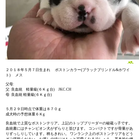
２０１８年５月７日生まれ
ボストンカラー(ブラックブリンドル&ホワイ
ト)
メス
父母:
父:
良血統 軽量級(６Ｋｇ台) JKC.CH
母:
良血統 軽量級(６Ｋｇ台)
５月２９日時点で体重は８７０ｇ
成犬時の予想体重６Ｋg
良血統で上質なボストンテリア。上記のトップブリーダーの秘蔵っ子です。
血統書にはチャンピオン犬がずらりと並びます。 コンパクトですが骨量があ
りずっしりしています。柄もきれい。 ワンランク上のボストンテリアをどう