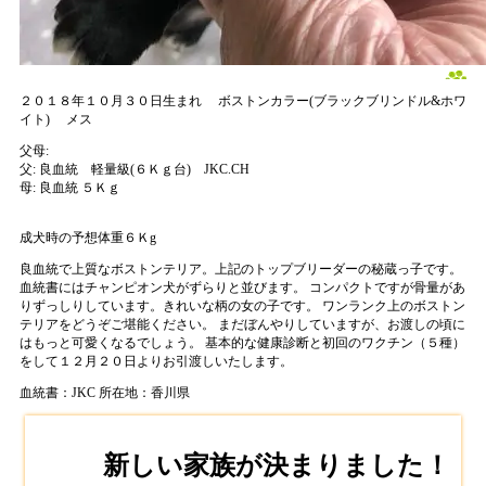
２０１８年１０月３０日生まれ
ボストンカラー(ブラックブリンドル&ホワ
イト)
メス
父母:
父:
良血統 軽量級(６Ｋｇ台) JKC.CH
母:
良血統 ５Ｋｇ
成犬時の予想体重６Ｋg
良血統で上質なボストンテリア。上記のトップブリーダーの秘蔵っ子です。
血統書にはチャンピオン犬がずらりと並びます。 コンパクトですが骨量があ
りずっしりしています。きれいな柄の女の子です。 ワンランク上のボストン
テリアをどうぞご堪能ください。 まだぼんやりしていますが、お渡しの頃に
はもっと可愛くなるでしょう。 基本的な健康診断と初回のワクチン（５種）
をして１２月２０日よりお引渡しいたします。
血統書：JKC
所在地：香川県
新しい家族が決まりました！