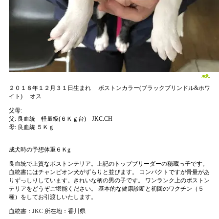
２０１８年１２月３１日生まれ
ボストンカラー(ブラックブリンドル&ホワ
イト)
オス
父母:
父:
良血統 軽量級(６Ｋｇ台) JKC.CH
母:
良血統 ５Ｋｇ
成犬時の予想体重６Ｋg
良血統で上質なボストンテリア。上記のトップブリーダーの秘蔵っ子です。
血統書にはチャンピオン犬がずらりと並びます。 コンパクトですが骨量があ
りずっしりしています。きれいな柄の男の子です。 ワンランク上のボストン
テリアをどうぞご堪能ください。 基本的な健康診断と初回のワクチン（５
種）をしてお引渡しいたします。
血統書：JKC
所在地：香川県