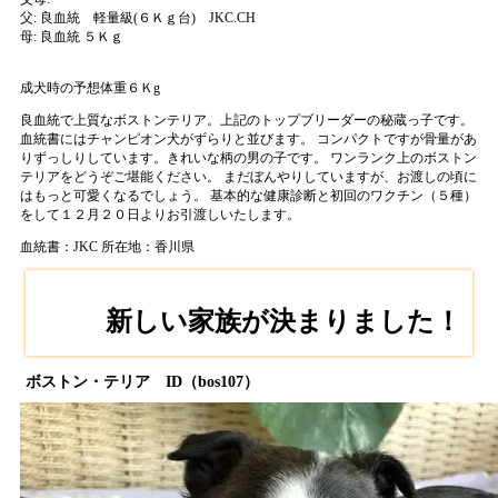
父:
良血統 軽量級(６Ｋｇ台) JKC.CH
母:
良血統 ５Ｋｇ
成犬時の予想体重６Ｋg
良血統で上質なボストンテリア。上記のトップブリーダーの秘蔵っ子です。
血統書にはチャンピオン犬がずらりと並びます。 コンパクトですが骨量があ
りずっしりしています。きれいな柄の男の子です。 ワンランク上のボストン
テリアをどうぞご堪能ください。 まだぼんやりしていますが、お渡しの頃に
はもっと可愛くなるでしょう。 基本的な健康診断と初回のワクチン（５種）
をして１２月２０日よりお引渡しいたします。
血統書：JKC
所在地：香川県
新しい家族が決まりました！
ボストン・テリア ID（bos107）