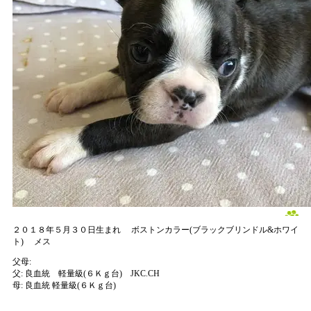
２０１８年５月３０日生まれ
ボストンカラー(ブラックブリンドル&ホワイ
ト)
メス
父母:
父:
良血統 軽量級(６Ｋｇ台) JKC.CH
母:
良血統 軽量級(６Ｋｇ台)