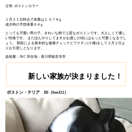
父母:
ボストンカラー
１月２１日時点で体重は１.０７Ｋg
成犬時の予想体重６Ｋg
とっても可愛い男の子。きれいな柄で上質なボストンです。大人しくて優し
い性格です。 まだぼんやりしてますがお渡しの頃にはもっと可愛くなるでし
ょう。 獣医による基本的な健康チェックとワクチン(５種)をして２月２日よ
りお引渡しとなります。
血統書：JKC
所在地：香川県観音寺市
新しい家族が決まりました！
ボストン・テリア ID（bos112）