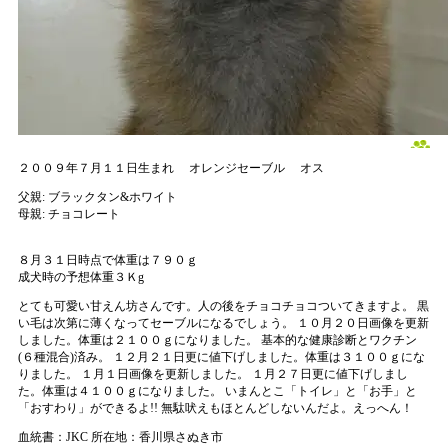
２００９年７月１１日生まれ
オレンジセーブル
オス
父親:
ブラックタン&ホワイト
母親:
チョコレート
８月３１日時点で体重は７９０ｇ
成犬時の予想体重３Ｋg
とても可愛い甘えん坊さんです。人の後をチョコチョコついてきますよ。 黒
い毛は次第に薄くなってセーブルになるでしょう。
１０月２０日画像を更新
しました。体重は２１００ｇになりました。 基本的な健康診断とワクチン
(６種混合)済み。
１２月２１日更に値下げしました。体重は３１００ｇにな
りました。
１月１日画像を更新しました。
１月２７日更に値下げしまし
た。体重は４１００ｇになりました。 いまんとこ「トイレ」と「お手」と
「おすわり」ができるよ!! 無駄吠えもほとんどしないんだよ。えっへん！
血統書：JKC
所在地：香川県さぬき市