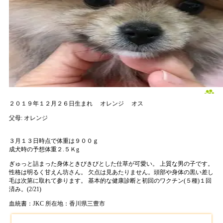
２０１９年１２月２６日生まれ
オレンジ
オス
父母:
オレンジ
３月１３日時点で体重は９００ｇ
成犬時の予想体重２.５Ｋg
ぎゅっと詰まった身体ときびきびとした仕草が可愛い。 上質な男の子です。
性格は明るく甘えん坊さん。 欠点は見あたりません。頭部や身体の黒い差し
毛は次第に取れて参ります。 基本的な健康診断と初回のワクチン(５種)１回
済み。(2/21)
血統書：JKC
所在地：香川県三豊市