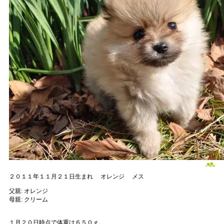
２０１１年１１月２１日生まれ
オレンジ
メス
父親:
オレンジ
母親:
クリーム
１月２０日時点で体重は６５０ｇ