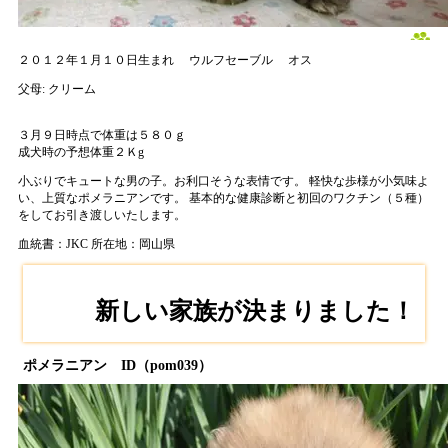
２０１２年１月１０日生まれ
ウルフセーブル
オス
父母:
クリーム
３月９日時点で体重は５８０ｇ
成犬時の予想体重２Ｋg
小ぶりでキュートな男の子。お利口そうな表情です。 軽快な歩様が小気味よ
い、上質なポメラニアンです。 基本的な健康診断と初回のワクチン（５種）
をしてお引き渡しいたします。
血統書：JKC
所在地：岡山県
新しい家族が決まりました！
ポメラニアン ID（pom039）