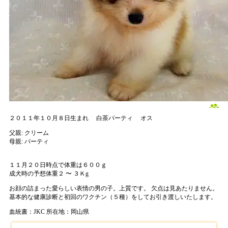
２０１１年１０月８日生まれ
白茶パーティ
オス
父親:
クリーム
母親:
パーティ
１１月２０日時点で体重は６００ｇ
成犬時の予想体重２ 〜 ３Ｋg
お顔の詰まった愛らしい表情の男の子。上質です。 欠点は見あたりません。
基本的な健康診断と初回のワクチン（５種）をしてお引き渡しいたします。
血統書：JKC
所在地：岡山県