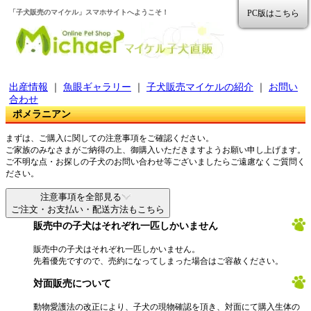
「子犬販売のマイケル」スマホサイトへようこそ！
PC版はこちら
出産情報
｜
魚眼ギャラリー
｜
子犬販売マイケルの紹介
｜
お問い
合わせ
ポメラニアン
まずは、ご購入に関しての注意事項をご確認ください。
ご家族のみなさまがご納得の上、御購入いただきますようお願い申し上げます。
ご不明な点・お探しの子犬のお問い合わせ等ございましたらご遠慮なくご質問く
ださい。
注意事項を全部見る
ご注文・お支払い・配送方法もこちら
販売中の子犬はそれぞれ一匹しかいません
販売中の子犬はそれぞれ一匹しかいません。
先着優先ですので、売約になってしまった場合はご容赦ください。
対面販売について
動物愛護法の改正により、子犬の現物確認を頂き、対面にて購入生体の