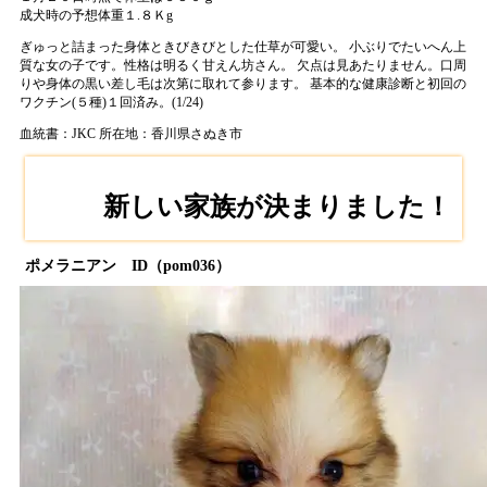
成犬時の予想体重１.８Ｋg
ぎゅっと詰まった身体ときびきびとした仕草が可愛い。 小ぶりでたいへん上
質な女の子です。性格は明るく甘えん坊さん。 欠点は見あたりません。口周
りや身体の黒い差し毛は次第に取れて参ります。 基本的な健康診断と初回の
ワクチン(５種)１回済み。(1/24)
血統書：JKC
所在地：香川県さぬき市
新しい家族が決まりました！
ポメラニアン ID（pom036）