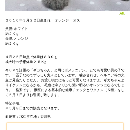
２０１６年３月２２日生まれ
オレンジ
オス
父親:
ホワイト
約２Ｋｇ
母親:
オレンジ
約２Ｋｇ
４月２５日時点で体重は８３０ｇ
成犬時の予想体重２.５Ｋg
今ＣＭで話題の「ギガちゃん」と同じポメラニアン。 とても可愛い男の子で
す。一匹子なのでずっしり丸々としています。 噛み合わせ、ヘルニア等の欠
点は見当たりません。 お渡し頃にはもっと可愛くなりますよ。ギガちゃんよ
りイケメンになるかも。 毛色は今より少し濃い明るいオレンジになるでしょ
う。 格安です。 獣医による基本的な健康チェックとワクチン（５種）をし
て５月７日よりお引渡し致します。
特記事項:
※
５月８日までの販売となります。
血統書：JKC
所在地：香川県