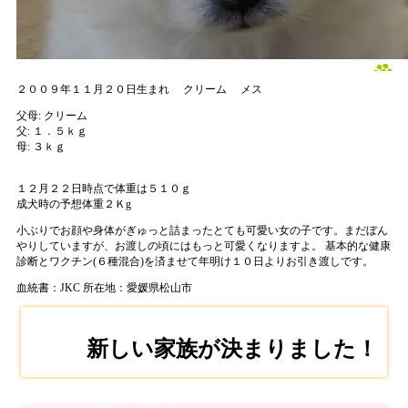
２００９年１１月２０日生まれ
クリーム
メス
父母:
クリーム
父:
１．５ｋｇ
母:
３ｋｇ
１２月２２日時点で体重は５１０ｇ
成犬時の予想体重２Ｋg
小ぶりでお顔や身体がぎゅっと詰まったとても可愛い女の子です。まだぼん
やりしていますが、お渡しの頃にはもっと可愛くなりますよ。 基本的な健康
診断とワクチン(６種混合)を済ませて年明け１０日よりお引き渡しです。
血統書：JKC
所在地：愛媛県松山市
新しい家族が決まりました！