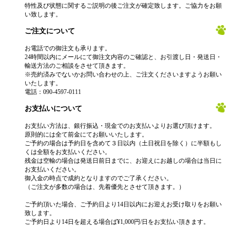
特性及び状態に関するご説明の後ご注文が確定致します。ご協力をお願
い致します。
ご注文について
お電話での御注文も承ります。
24時間以内にメールにて御注文内容のご確認と、お引渡し日・発送日・
輸送方法のご相談をさせて頂きます。
※売約済みでないかお問い合わせの上、ご注文くださいますようお願い
いたします。
電話：090-4597-0111
お支払いについて
お支払い方法は、銀行振込・現金でのお支払いよりお選び頂けます。
原則的には全て前金にてお願いいたします。
ご予約の場合は予約日を含めて３日以内（土日祝日を除く）に半額もし
くは全額をお支払いください。
残金は空輸の場合は発送日前日までに、お迎えにお越しの場合は当日に
お支払いください。
御入金の時点で成約となりますのでご了承ください。
（ご注文が多数の場合は、先着優先とさせて頂きます。）
ご予約頂いた場合、ご予約日より14日以内にお迎えお受け取りをお願い
致します。
ご予約日より14日を超える場合ば¥1,000円/日をお支払い頂きます。