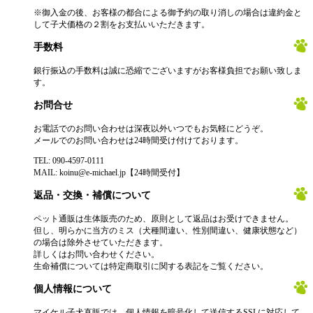
※御入金の後、お客様の都合による御予約の取り消しの場合は違約金と
して子犬価格の２割をお支払いいただきます。
手数料
銀行振込の手数料は誠に恐縮でございますがお客様負担でお願い致しま
す。
お問合せ
お電話でのお問い合わせは深夜以外いつでもお気軽にどうぞ。
メールでのお問い合わせは24時間受け付けております。
TEL: 090-4597-0111
MAIL: koinu@e-michael.jp【24時間受付】
返品・交換・補償について
ペット通販は生体販売のため、原則として返品はお受けできません。
但し、明らかに当方のミス（犬種間違い、性別間違い、健康状態など）
の場合は除外させていただきます。
詳しくはお問い合わせください。
生命補償については特定商取引に関する表記をご覧ください。
個人情報について
マイケル子犬直販では、個人情報を暗号化して送信するSSLに対応して