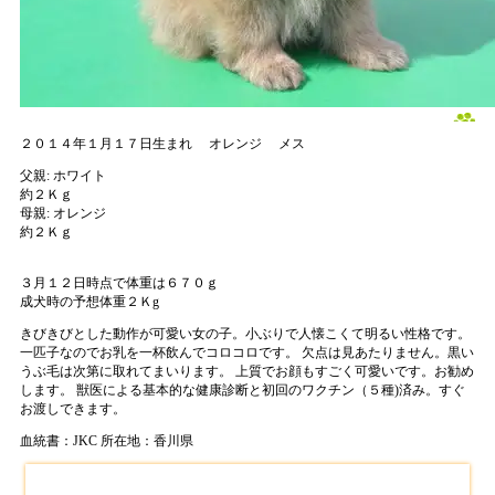
２０１４年１月１７日生まれ
オレンジ
メス
父親:
ホワイト
約２Ｋｇ
母親:
オレンジ
約２Ｋｇ
３月１２日時点で体重は６７０ｇ
成犬時の予想体重２Ｋg
きびきびとした動作が可愛い女の子。小ぶりで人懐こくて明るい性格です。
一匹子なのでお乳を一杯飲んでコロコロです。 欠点は見あたりません。黒い
うぶ毛は次第に取れてまいります。 上質でお顔もすごく可愛いです。お勧め
します。 獣医による基本的な健康診断と初回のワクチン（５種)済み。すぐ
お渡しできます。
血統書：JKC
所在地：香川県