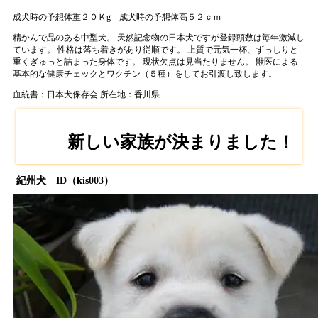
成犬時の予想体重２０Ｋg
成犬時の予想体高５２ｃｍ
精かんで品のある中型犬。 天然記念物の日本犬ですが登録頭数は毎年激減し
ています。 性格は落ち着きがあり従順です。 上質で元気一杯、ずっしりと
重くぎゅっと詰まった身体です。 現状欠点は見当たりません。 獣医による
基本的な健康チェックとワクチン（５種）をしてお引渡し致します。
血統書：日本犬保存会
所在地：香川県
新しい家族が決まりました！
紀州犬 ID（kis003）