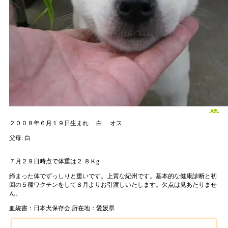
２００８年６月１９日生まれ
白
オス
父母:
白
７月２９日時点で体重は２.８Ｋg
締まった体でずっしりと重いです。上質な紀州です。基本的な健康診断と初
回の５種ワクチンをして８月よりお引渡しいたします。欠点は見あたりませ
ん。
血統書：日本犬保存会
所在地：愛媛県