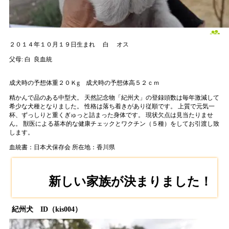
２０１４年１０月１９日生まれ
白
オス
父母:
白
良血統
成犬時の予想体重２０Ｋg
成犬時の予想体高５２ｃｍ
精かんで品のある中型犬。 天然記念物「紀州犬」の登録頭数は毎年激減して
希少な犬種となりました。 性格は落ち着きがあり従順です。 上質で元気一
杯、ずっしりと重くぎゅっと詰まった身体です。 現状欠点は見当たりませ
ん。 獣医による基本的な健康チェックとワクチン（５種）をしてお引渡し致
します。
血統書：日本犬保存会
所在地：香川県
新しい家族が決まりました！
紀州犬 ID（kis004）