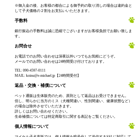
※御入金の後、お客様の都合による御予約の取り消しの場合は違約金と
して子犬価格の２割をお支払いいただきます。
手数料
銀行振込の手数料は誠に恐縮でございますがお客様負担でお願い致しま
す。
お問合せ
お電話でのお問い合わせは深夜以外いつでもお気軽にどうぞ。
メールでのお問い合わせは24時間受け付けております。
TEL: 090-4597-0111
MAIL: koinu@e-michael.jp【24時間受付】
返品・交換・補償について
ペット通販は生体販売のため、原則として返品はお受けできません。
但し、明らかに当方のミス（犬種間違い、性別間違い、健康状態など）
の場合は除外させていただきます。
詳しくはお問い合わせください。
生命補償については特定商取引に関する表記をご覧ください。
個人情報について
マイケル子犬直販では、個人情報を暗号化して送信するSSLに対応して