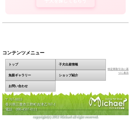
子犬を探してもらう
コンテンツメニュー
トップ
子犬出産情報
特定商取引法に基
づく表示
魚眼ギャラリー
ショップ紹介
お問い合わせ
〒767-0033
香川県三豊市三野町吉津乙767-1
電話 090-4597-0111
copyright(c) 2012 Michael all right reserved.