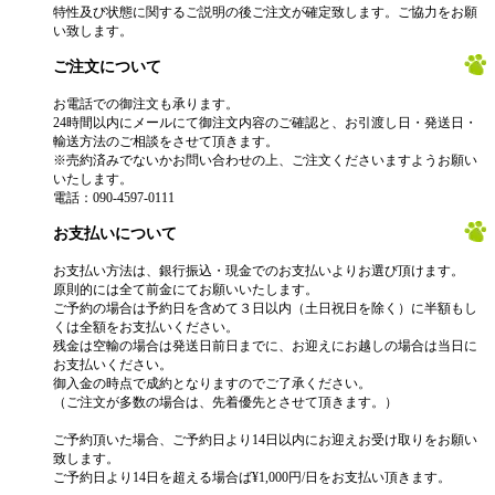
特性及び状態に関するご説明の後ご注文が確定致します。ご協力をお願
い致します。
ご注文について
お電話での御注文も承ります。
24時間以内にメールにて御注文内容のご確認と、お引渡し日・発送日・
輸送方法のご相談をさせて頂きます。
※売約済みでないかお問い合わせの上、ご注文くださいますようお願い
いたします。
電話：090-4597-0111
お支払いについて
お支払い方法は、銀行振込・現金でのお支払いよりお選び頂けます。
原則的には全て前金にてお願いいたします。
ご予約の場合は予約日を含めて３日以内（土日祝日を除く）に半額もし
くは全額をお支払いください。
残金は空輸の場合は発送日前日までに、お迎えにお越しの場合は当日に
お支払いください。
御入金の時点で成約となりますのでご了承ください。
（ご注文が多数の場合は、先着優先とさせて頂きます。）
ご予約頂いた場合、ご予約日より14日以内にお迎えお受け取りをお願い
致します。
ご予約日より14日を超える場合ば¥1,000円/日をお支払い頂きます。