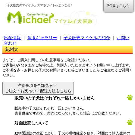
「子犬販売のマイケル」スマホサイトへようこそ！
PC版はこちら
出産情報
｜
魚眼ギャラリー
｜
子犬販売マイケルの紹介
｜
お問い
合わせ
紀州犬
まずは、ご購入に関しての注意事項をご確認ください。
ご家族のみなさまがご納得の上、御購入いただきますようお願い申し上げます。
ご不明な点・お探しの子犬のお問い合わせ等ございましたらご遠慮なくご質問く
ださい。
注意事項を全部見る
ご注文・お支払い・配送方法もこちら
販売中の子犬はそれぞれ一匹しかいません
販売中の子犬はそれぞれ一匹しかいません。
先着優先ですので、売約になってしまった場合はご容赦ください。
対面販売について
動物愛護法の改正により、子犬の現物確認を頂き、対面にて購入生体の