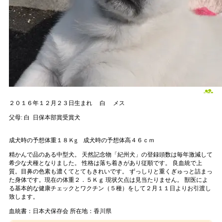
２０１６年１２月２３日生まれ
白
メス
父母:
白
日保本部賞受賞犬
成犬時の予想体重１８Ｋg
成犬時の予想体高４６ｃｍ
精かんで品のある中型犬。 天然記念物「紀州犬」の登録頭数は毎年激減して
希少な犬種となりました。 性格は落ち着きがあり従順です。 良血統で上
質。目鼻の色素も濃くてとてもきれいです。 ずっしりと重くぎゅっと詰まっ
た身体です。現在の体重２．５Ｋｇ 現状欠点は見当たりません。 獣医によ
る基本的な健康チェックとワクチン（５種）をして２月１１日よりお引渡し
致します。
血統書：日本犬保存会
所在地：香川県