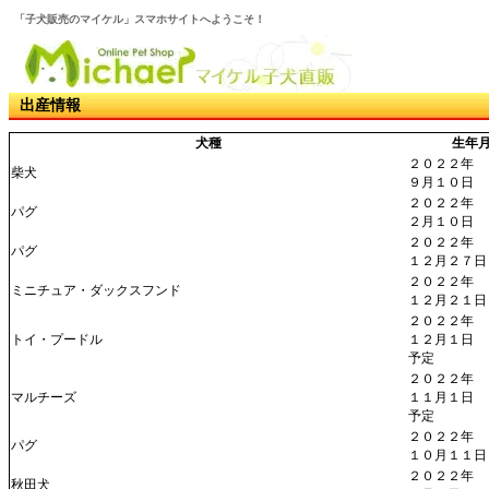
「子犬販売のマイケル」スマホサイトへようこそ！
出産情報
犬種
生年
２０２２年
柴犬
９月１０日
２０２２年
パグ
２月１０日
２０２２年
パグ
１２月２７日
２０２２年
ミニチュア・ダックスフンド
１２月２１日
２０２２年
トイ・プードル
１２月１日
予定
２０２２年
マルチーズ
１１月１日
予定
２０２２年
パグ
１０月１１日
２０２２年
秋田犬