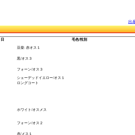
出
月日
毛色/性別
豆柴: 赤オス１
黒/オス３
フォーン/オス３
シェーデッドイエロー/オス１
ロングコート
ホワイト/オスメス
フォーン/オス２
赤/メス１