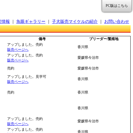
PC版はこちら
産情報
｜
魚眼ギャラリー
｜
子犬販売マイケルの紹介
｜
お問い合わせ
備考
ブリーダー/繁殖地
アップしました。売約
香川県
販売ページへ
アップしました。売約
愛媛県今治市
販売ページへ
売約
愛媛県今治市
アップしました。見学可
香川県
販売ページへ
売約
香川県
香川県
アップしました。売約
愛媛県今治市
販売ページへ
アップしました。売約
香川県