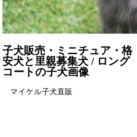
子犬販売・ミニチュア・格
安犬と里親募集犬 / ロング
コートの子犬画像
マイケル子犬直販