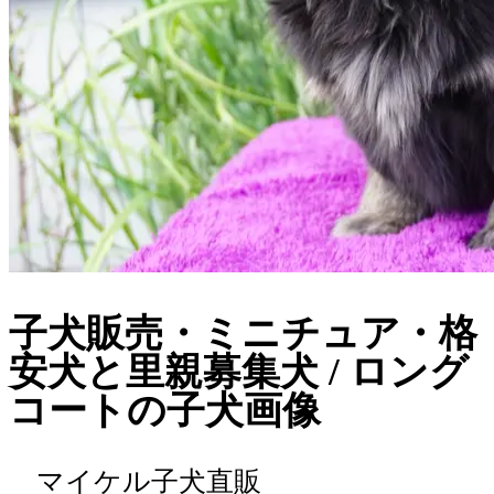
子犬販売・ミニチュア・格
安犬と里親募集犬 / ロング
コートの子犬画像
マイケル子犬直販