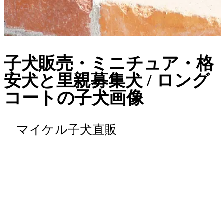
子犬販売・ミニチュア・格
安犬と里親募集犬 / ロング
コートの子犬画像
マイケル子犬直販