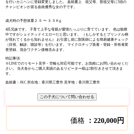
を行いカニヘンに登録変更しました。 血統書上 祖父母、曾祖父母に5頭の
チャンピオンが居る血統優秀な女の子です。
成犬時の予想体重２.５ 〜 ３.５Ｋg
4匹兄妹です。 子育て上手な母親が愛情たっぷりに育てています。 色は観察
中ですがシェイテッドイエローだと思います。 （もしかするとブリンドル柄
が現れてくるかも知れません） お引渡し前に獣医師による簡易健康チェック
（目視、触診、聴診等）を行います。 マイクロチップ装着・登録・所有者変
更登録、混合ワクチン接種含みます。
特記事項:
※
LINEでのリモート見学・空輸も対応可能です。お気軽にお問い合わせくだ
さい。 当犬舎からご購入実績のあるリピーター様は2割引きさせて頂きま
す。
血統書：JKC
所在地：香川県三豊市
見学地：香川県三豊市
この子犬について問い合わせる
価格
：220,000円