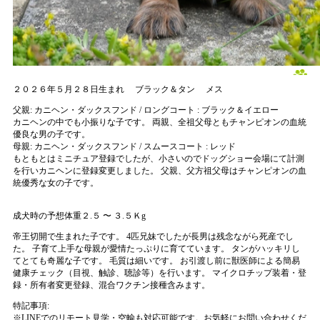
２０２６年５月２８日生まれ
ブラック＆タン
メス
父親:
カニヘン・ダックスフンド / ロングコート : ブラック＆イエロー
カニヘンの中でも小振りな子です。 両親、全祖父母ともチャンピオンの血統
優良な男の子です。
母親:
カニヘン・ダックスフンド / スムースコート : レッド
もともとはミニチュア登録でしたが、小さいのでドッグショー会場にて計測
を行いカニヘンに登録変更しました。 父親、父方祖父母はチャンピオンの血
統優秀な女の子です。
成犬時の予想体重２.５ 〜 ３.５Ｋg
帝王切開で生まれた子です。 4匹兄妹でしたが長男は残念ながら死産でし
た。 子育て上手な母親が愛情たっぷりに育てています。 タンがハッキリし
てとても奇麗な子です。 毛質は細いです。 お引渡し前に獣医師による簡易
健康チェック（目視、触診、聴診等）を行います。 マイクロチップ装着・登
録・所有者変更登録、混合ワクチン接種含みます。
特記事項:
※
LINEでのリモート見学・空輸も対応可能です。お気軽にお問い合わせくだ