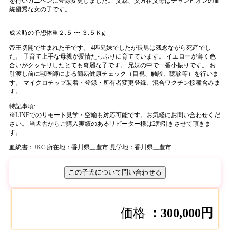
を行いカニヘンに登録変更しました。 父親、父方祖父母はチャンピオンの血
統優秀な女の子です。
成犬時の予想体重２.５ 〜 ３.５Ｋg
帝王切開で生まれた子です。 4匹兄妹でしたが長男は残念ながら死産でし
た。 子育て上手な母親が愛情たっぷりに育てています。 イエローが薄く色
合いがクッキリしたとても奇麗な子です。 兄妹の中で一番小振りです。 お
引渡し前に獣医師による簡易健康チェック（目視、触診、聴診等）を行いま
す。 マイクロチップ装着・登録・所有者変更登録、混合ワクチン接種含みま
す。
特記事項:
※
LINEでのリモート見学・空輸も対応可能です。お気軽にお問い合わせくだ
さい。 当犬舎からご購入実績のあるリピーター様は2割引きさせて頂きま
す。
血統書：JKC
所在地：香川県三豊市
見学地：香川県三豊市
この子犬について問い合わせる
価格
：300,000円