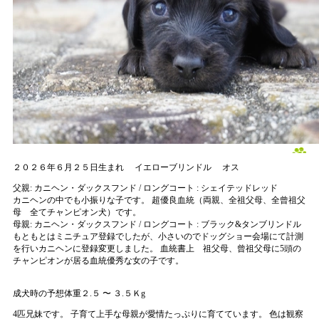
２０２６年６月２５日生まれ
イエローブリンドル
オス
父親:
カニヘン・ダックスフンド / ロングコート : シェイテッドレッド
カニヘンの中でも小振りな子です。 超優良血統（両親、全祖父母、全曾祖父
母 全てチャンピオン犬）です。
母親:
カニヘン・ダックスフンド / ロングコート : ブラック&タンブリンドル
もともとはミニチュア登録でしたが、小さいのでドッグショー会場にて計測
を行いカニヘンに登録変更しました。 血統書上 祖父母、曾祖父母に5頭の
チャンピオンが居る血統優秀な女の子です。
成犬時の予想体重２.５ 〜 ３.５Ｋg
4匹兄妹です。 子育て上手な母親が愛情たっぷりに育てています。 色は観察