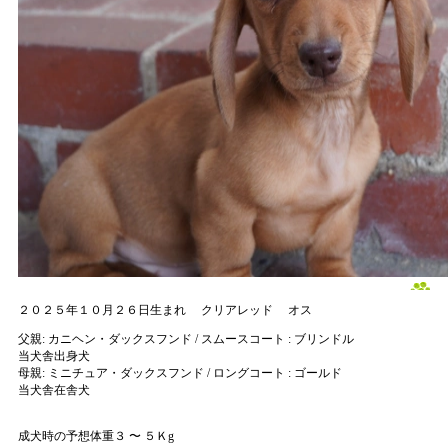
２０２５年１０月２６日生まれ
クリアレッド
オス
父親:
カニヘン・ダックスフンド / スムースコート : ブリンドル
当犬舎出身犬
母親:
ミニチュア・ダックスフンド / ロングコート : ゴールド
当犬舎在舎犬
成犬時の予想体重３ 〜 ５Ｋg