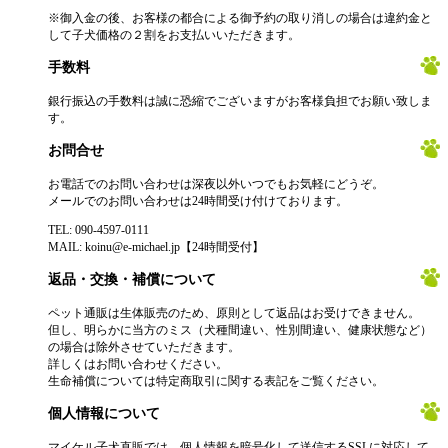
※御入金の後、お客様の都合による御予約の取り消しの場合は違約金と
して子犬価格の２割をお支払いいただきます。
手数料
銀行振込の手数料は誠に恐縮でございますがお客様負担でお願い致しま
す。
お問合せ
お電話でのお問い合わせは深夜以外いつでもお気軽にどうぞ。
メールでのお問い合わせは24時間受け付けております。
TEL: 090-4597-0111
MAIL: koinu@e-michael.jp【24時間受付】
返品・交換・補償について
ペット通販は生体販売のため、原則として返品はお受けできません。
但し、明らかに当方のミス（犬種間違い、性別間違い、健康状態など）
の場合は除外させていただきます。
詳しくはお問い合わせください。
生命補償については特定商取引に関する表記をご覧ください。
個人情報について
マイケル子犬直販では、個人情報を暗号化して送信するSSLに対応して