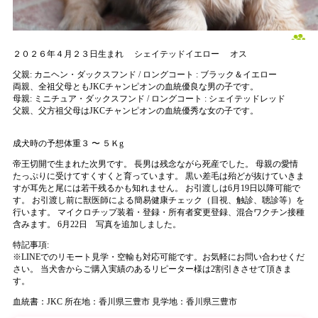
２０２６年４月２３日生まれ
シェイテッドイエロー
オス
父親:
カニヘン・ダックスフンド / ロングコート : ブラック＆イエロー
両親、全祖父母ともJKCチャンピオンの血統優良な男の子です。
母親:
ミニチュア・ダックスフンド / ロングコート : シェイテッドレッド
父親、父方祖父母はJKCチャンピオンの血統優秀な女の子です。
成犬時の予想体重３ 〜 ５Ｋg
帝王切開で生まれた次男です。 長男は残念ながら死産でした。 母親の愛情
たっぷりに受けてすくすくと育っています。 黒い差毛は殆どが抜けていきま
すが耳先と尾には若干残るかも知れません。 お引渡しは6月19日以降可能で
す。 お引渡し前に獣医師による簡易健康チェック（目視、触診、聴診等）を
行います。 マイクロチップ装着・登録・所有者変更登録、混合ワクチン接種
含みます。
6月22日 写真を追加しました。
特記事項:
※
LINEでのリモート見学・空輸も対応可能です。お気軽にお問い合わせくだ
さい。 当犬舎からご購入実績のあるリピーター様は2割引きさせて頂きま
す。
血統書：JKC
所在地：香川県三豊市
見学地：香川県三豊市