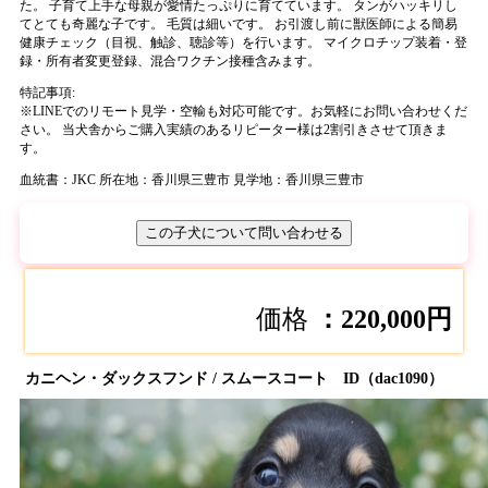
た。 子育て上手な母親が愛情たっぷりに育てています。 タンがハッキリし
てとても奇麗な子です。 毛質は細いです。 お引渡し前に獣医師による簡易
健康チェック（目視、触診、聴診等）を行います。 マイクロチップ装着・登
録・所有者変更登録、混合ワクチン接種含みます。
特記事項:
※
LINEでのリモート見学・空輸も対応可能です。お気軽にお問い合わせくだ
さい。 当犬舎からご購入実績のあるリピーター様は2割引きさせて頂きま
す。
血統書：JKC
所在地：香川県三豊市
見学地：香川県三豊市
この子犬について問い合わせる
価格
：220,000円
カニヘン・ダックスフンド / スムースコート ID（dac1090）