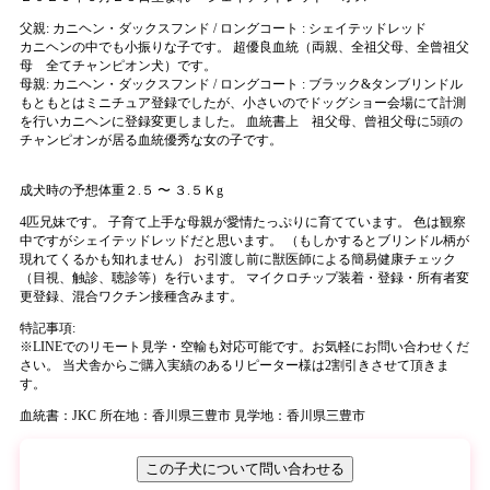
父親:
カニヘン・ダックスフンド / ロングコート : シェイテッドレッド
カニヘンの中でも小振りな子です。 超優良血統（両親、全祖父母、全曾祖父
母 全てチャンピオン犬）です。
母親:
カニヘン・ダックスフンド / ロングコート : ブラック&タンブリンドル
もともとはミニチュア登録でしたが、小さいのでドッグショー会場にて計測
を行いカニヘンに登録変更しました。 血統書上 祖父母、曾祖父母に5頭の
チャンピオンが居る血統優秀な女の子です。
成犬時の予想体重２.５ 〜 ３.５Ｋg
4匹兄妹です。 子育て上手な母親が愛情たっぷりに育てています。 色は観察
中ですがシェイテッドレッドだと思います。 （もしかするとブリンドル柄が
現れてくるかも知れません） お引渡し前に獣医師による簡易健康チェック
（目視、触診、聴診等）を行います。 マイクロチップ装着・登録・所有者変
更登録、混合ワクチン接種含みます。
特記事項:
※
LINEでのリモート見学・空輸も対応可能です。お気軽にお問い合わせくだ
さい。 当犬舎からご購入実績のあるリピーター様は2割引きさせて頂きま
す。
血統書：JKC
所在地：香川県三豊市
見学地：香川県三豊市
この子犬について問い合わせる