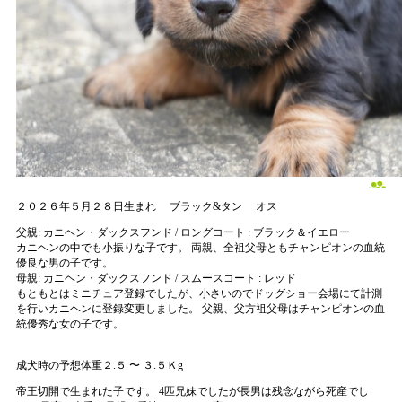
２０２６年５月２８日生まれ
ブラック&タン
オス
父親:
カニヘン・ダックスフンド / ロングコート : ブラック＆イエロー
カニヘンの中でも小振りな子です。 両親、全祖父母ともチャンピオンの血統
優良な男の子です。
母親:
カニヘン・ダックスフンド / スムースコート : レッド
もともとはミニチュア登録でしたが、小さいのでドッグショー会場にて計測
を行いカニヘンに登録変更しました。 父親、父方祖父母はチャンピオンの血
統優秀な女の子です。
成犬時の予想体重２.５ 〜 ３.５Ｋg
帝王切開で生まれた子です。 4匹兄妹でしたが長男は残念ながら死産でし