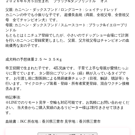
２０２６年６月５日生まれ
ブラック&タンブリンドル
オス
父親:
カニヘン・ダックスフンド / ロングコート : シェイテッドレッド
カニヘンの中でも小振りな子です。 超優良血統（両親、全祖父母、全曾祖父
母 全てチャンピオン犬）です。
母親:
カニヘン・ダックスフンド / スムースコート : ブラック&イエローブリ
ンドル
もともとはミニチュア登録でしたが、小さいのでドッグショー会場にて計測
を行いカニヘンに登録変更しました。 父親、父方祖父母はチャンピオンの血
統優秀な女の子です。
成犬時の予想体重２.５ 〜 ３.５Ｋg
帝王切開で生まれた子です。 4匹兄妹です。 子育て上手な母親が愛情たっぷ
りに育てています。 タン部分にブリンドル（縞）柄が入っているタイプで
す。 お引渡し前に獣医師による簡易健康チェック（目視、触診、聴診等）を
行います。 マイクロチップ装着・登録・所有者変更登録、混合ワクチン接種
含みます。
特記事項:
※
LINEでのリモート見学・空輸も対応可能です。お気軽にお問い合わせくだ
さい。 当犬舎からご購入実績のあるリピーター様は2割引きさせて頂きま
す。
血統書：JKC
所在地：香川県三豊市
見学地：香川県三豊市