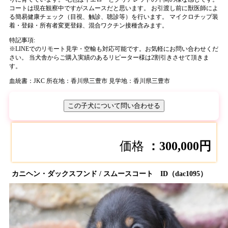
コートは現在観察中ですがスムースだと思います。 お引渡し前に獣医師によ
る簡易健康チェック（目視、触診、聴診等）を行います。 マイクロチップ装
着・登録・所有者変更登録、混合ワクチン接種含みます。
特記事項:
※
LINEでのリモート見学・空輸も対応可能です。お気軽にお問い合わせくだ
さい。 当犬舎からご購入実績のあるリピーター様は2割引きさせて頂きま
す。
血統書：JKC
所在地：香川県三豊市
見学地：香川県三豊市
この子犬について問い合わせる
価格
：300,000円
カニヘン・ダックスフンド / スムースコート ID（dac1095）