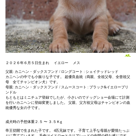
２０２６年６月５日生まれ
イエロー
メス
父親:
カニヘン・ダックスフンド / ロングコート : シェイテッドレッド
カニヘンの中でも小振りな子です。 超優良血統（両親、全祖父母、全曾祖父
母 全てチャンピオン犬）です。
母親:
カニヘン・ダックスフンド / スムースコート : ブラック&イエローブリ
ンドル
もともとはミニチュア登録でしたが、小さいのでドッグショー会場にて計測
を行いカニヘンに登録変更しました。 父親、父方祖父母はチャンピオンの血
統優秀な女の子です。
成犬時の予想体重２.５ 〜 ３.５Ｋg
帝王切開で生まれた子です。 4匹兄妹です。 子育て上手な母親が愛情たっぷ
りに育てています。 毛色はイエローとクリアレッドの中間の様な感じです。