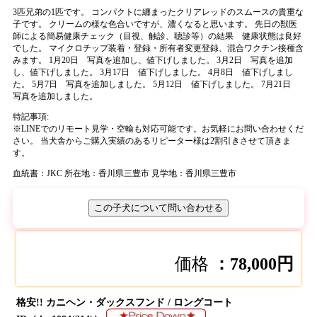
3匹兄弟の1匹です。 コンパクトに纏まったクリアレッドのスムースの貴重な
子です。 クリームの様な色合いですが、濃くなると思います。 先日の獣医
師による簡易健康チェック（目視、触診、聴診等）の結果 健康状態は良好
でした。 マイクロチップ装着・登録・所有者変更登録、混合ワクチン接種含
みます。
1月20日 写真を追加し、値下げしました。
3月2日 写真を追加
し、値下げしました。
3月17日 値下げしました。
4月8日 値下げしまし
た。
5月7日 写真を追加しました。
5月12日 値下げしました。
7月21日
写真を追加しました。
特記事項:
※
LINEでのリモート見学・空輸も対応可能です。お気軽にお問い合わせくだ
さい。 当犬舎からご購入実績のあるリピーター様は2割引きさせて頂きま
す。
血統書：JKC
所在地：香川県三豊市
見学地：香川県三豊市
この子犬について問い合わせる
価格
：78,000円
格安!!
カニヘン・ダックスフンド / ロングコート