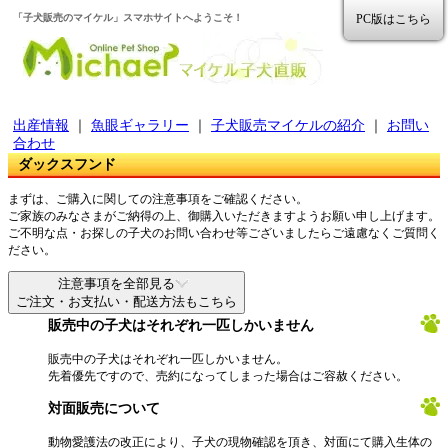
「子犬販売のマイケル」スマホサイトへようこそ！
PC版はこちら
出産情報
｜
魚眼ギャラリー
｜
子犬販売マイケルの紹介
｜
お問い
合わせ
ダックスフンド
まずは、ご購入に関しての注意事項をご確認ください。
ご家族のみなさまがご納得の上、御購入いただきますようお願い申し上げます。
ご不明な点・お探しの子犬のお問い合わせ等ございましたらご遠慮なくご質問く
ださい。
注意事項を全部見る
ご注文・お支払い・配送方法もこちら
販売中の子犬はそれぞれ一匹しかいません
販売中の子犬はそれぞれ一匹しかいません。
先着優先ですので、売約になってしまった場合はご容赦ください。
対面販売について
動物愛護法の改正により、子犬の現物確認を頂き、対面にて購入生体の