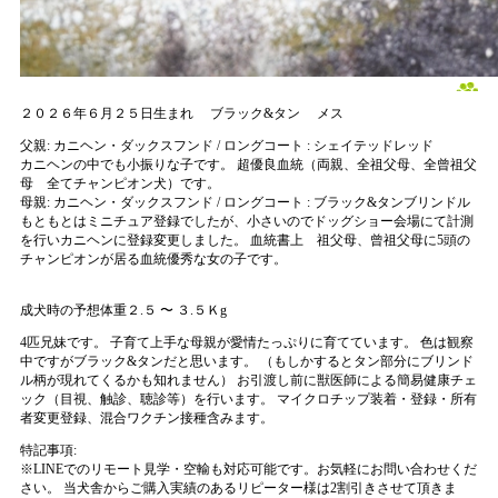
２０２６年６月２５日生まれ
ブラック&タン
メス
父親:
カニヘン・ダックスフンド / ロングコート : シェイテッドレッド
カニヘンの中でも小振りな子です。 超優良血統（両親、全祖父母、全曾祖父
母 全てチャンピオン犬）です。
母親:
カニヘン・ダックスフンド / ロングコート : ブラック&タンブリンドル
もともとはミニチュア登録でしたが、小さいのでドッグショー会場にて計測
を行いカニヘンに登録変更しました。 血統書上 祖父母、曾祖父母に5頭の
チャンピオンが居る血統優秀な女の子です。
成犬時の予想体重２.５ 〜 ３.５Ｋg
4匹兄妹です。 子育て上手な母親が愛情たっぷりに育てています。 色は観察
中ですがブラック&タンだと思います。 （もしかするとタン部分にブリンド
ル柄が現れてくるかも知れません） お引渡し前に獣医師による簡易健康チェ
ック（目視、触診、聴診等）を行います。 マイクロチップ装着・登録・所有
者変更登録、混合ワクチン接種含みます。
特記事項:
※
LINEでのリモート見学・空輸も対応可能です。お気軽にお問い合わせくだ
さい。 当犬舎からご購入実績のあるリピーター様は2割引きさせて頂きま