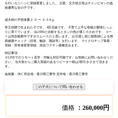
を行いカニヘンに登録変更しました。 父親、父方祖父母はチャンピオンの血
統優秀な女の子です。
成犬時の予想体重２.５ 〜 ３.５Ｋg
帝王切開で生まれた子です。 4匹兄妹です。 子育て上手な母親が愛情たっぷ
りに育てています。 dac1094と比較するとタンの色が濃く小さめです。 コー
トは現在観察中ですがスムースだと思います。 お引渡し前に獣医師による簡
易健康チェック（目視、触診、聴診等）を行います。 マイクロチップ装着・
登録・所有者変更登録、混合ワクチン接種含みます。
特記事項:
※
LINEでのリモート見学・空輸も対応可能です。お気軽にお問い合わせくだ
さい。 当犬舎からご購入実績のあるリピーター様は2割引きさせて頂きま
す。
血統書：JKC
所在地：香川県三豊市
見学地：香川県三豊市
この子犬について問い合わせる
価格
：260,000円